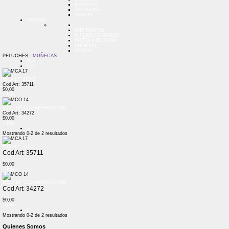
MACETAS
PARAGUAS
VARIOS
VERANO
ANTIPARRAS
INFLABLES VARIOS
PISTOLA DE AGUA
SNORKEL
VARIOS
PELUCHES -
MUÑECAS
Grid
List
MCA 17" 81242
Cod Art: 35711
$0,00
+ Info
MCO 14" C/CAMPERA 81000
Cod Art: 34272
$0,00
+ Info
1
Mostrando
0-2
de
2
resultados
MCA 17" 81242
Cod Art: 35711
$0,00
+ Info
MCO 14" C/CAMPERA 81000
Cod Art: 34272
$0,00
+ Info
1
Mostrando
0-2
de
2
resultados
Quienes Somos