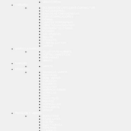
VARIOS NENE
LIBRERIA
BOLIGRAFOS LAPICERAS CORRECTOR
CALCULADORAS
CANOPLAS CARTUCHERAS
FIBRAS MARCADORES
GOMAS
LAPICES PORTAMINAS
LIBRETAS ANOTADORES
PEGAMENTOS CINTAS
PIZARRA
SACAPUNTAS
SELLOS
STICKERS
TIJERAS CUTTER
VARIOS
MARROQUINERIA
BILLETERAS HOMBRE
PORTACOSMETICOS
RIÑONERAS
VARIOS
NAVIDAD
VARIOS
PELUCHES
ANIMALES VARIOS
BARRALES
BEBE VARIOS
CORAZON
CUNEROS
GIGANTES
MARINOS RANAS
MUÑECAS
OSOS
PENG-TOYS
PERROS
PERSONAJES
SONAJEROS
VARIOS
REGALOS Y VARIOS
BIJOUTERIE
CAJAS LATAS
COCINA
ELECTRONICA
INVIERNO
LLAVEROS