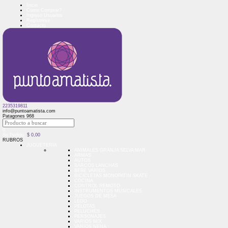
Inicio
Como Comprar?
Ingreso Usuarios
Regístrese
Contacto
2235319811
info@puntoamatista.com
Patagones 968
0
Su Pedido:
$
0,00
RUBROS
JUGUETERIA
ANIMALES GRANJA SELVA MAR
ARMAS
AUTOS
BARCOS LANCHAS
BEBE VARIOS
BICICLETAS MONOPATIN SKATE
COCINA
CONTROL REMOTO
INSTRUMENTOS MUSICALES
JUEGOS DE MESA
LEGO
PELOTAS
PELUCHES
PERSONAJES
VARIOS MIX
VARIOS NENA