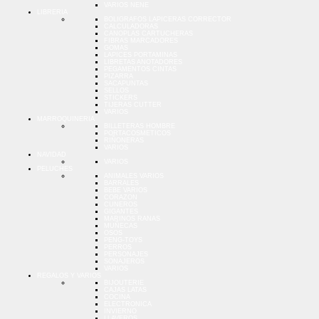
VARIOS NENE
LIBRERIA
BOLIGRAFOS LAPICERAS CORRECTOR
CALCULADORAS
CANOPLAS CARTUCHERAS
FIBRAS MARCADORES
GOMAS
LAPICES PORTAMINAS
LIBRETAS ANOTADORES
PEGAMENTOS CINTAS
PIZARRA
SACAPUNTAS
SELLOS
STICKERS
TIJERAS CUTTER
VARIOS
MARROQUINERIA
BILLETERAS HOMBRE
PORTACOSMETICOS
RIÑONERAS
VARIOS
NAVIDAD
VARIOS
PELUCHES
ANIMALES VARIOS
BARRALES
BEBE VARIOS
CORAZON
CUNEROS
GIGANTES
MARINOS RANAS
MUÑECAS
OSOS
PENG-TOYS
PERROS
PERSONAJES
SONAJEROS
VARIOS
REGALOS Y VARIOS
BIJOUTERIE
CAJAS LATAS
COCINA
ELECTRONICA
INVIERNO
LLAVEROS