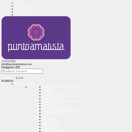
Inicio
Como Comprar?
Ingreso Usuarios
Regístrese
Contacto
2235319811
info@puntoamatista.com
Patagones 968
0
Su Pedido:
$
0,00
RUBROS
JUGUETERIA
ANIMALES GRANJA SELVA MAR
ARMAS
AUTOS
BARCOS LANCHAS
BEBE VARIOS
BICICLETAS MONOPATIN SKATE
COCINA
CONTROL REMOTO
INSTRUMENTOS MUSICALES
JUEGOS DE MESA
LEGO
PELOTAS
PELUCHES
PERSONAJES
VARIOS MIX
VARIOS NENA