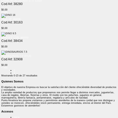
CHANCHO ACOSTADO 17.5" 13319
Cod Art: 38280
$0,00
+ Info
DINO 16" 480006
Cod Art: 30163
$0,00
+ Info
DINO 9.5" COD. 860550
Cod Art: 38434
$0,00
+ Info
DINOSAURIOS 7.5" 87120
Cod Art: 32908
$0,00
+ Info
1
2
Mostrando
0-15
de
27
resultados
Quienes Somos
El objetivo de nuestra Empresa es buscar la satisfacción del cliente ofreciéndole diversidad de productos
y novedades.
La amplia variedad de productos que proponemos nos permite llegar a distintos mercados, jugueterías,
casa de regalos, librerías, florerías y otros. El medio son los peluches, juguetes en general,
marroquinería, librería fantasía, portarretratos, regalaría y artículos de navidad.
Punto Amatista les propone visitarnos y permitirnos atenderlos de la manera cordial que nos distingue y
ustedes se merecen, ofreciéndoles stock permanente, entrega inmediata, envíos al interior del País.
Estaremos gustosos de atenderlos!
Accesos
Inicio