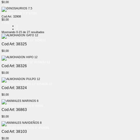
$0,00
+ Info
DINOSAURIOS 7.5" 87120
Cod Art: 32908
$0,00
+ Info
1
2
Mostrando
0-15
de
27
resultados
ALMOHADON GATO 12" 615463J
Cod Art: 38325
$0,00
+ Info
ALMOHADON HIPO 12" 615463U-12
Cod Art: 38326
$0,00
+ Info
ALMOHADON PULPO 12" 615463K-12
Cod Art: 38324
$0,00
+ Info
ANIMALES MARINOS 6" 60006
Cod Art: 36863
$0,00
+ Info
ANIMALES NAVIDEÑOS 8" 8509561
Cod Art: 38103
$0,00