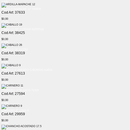
+ Info
ARDILLA-MAPACHE 12" 830606
Cod Art: 37633
$0,00
+ Info
CABALLO 19"- CODIGO 61555519
Cod Art: 38425
$0,00
+ Info
CABALLO 26" 615552
Cod Art: 38319
$0,00
+ Info
CABALLO 9" PARADO C/SONIDO 614511
Cod Art: 27613
$0,00
+ Info
CARNERO 11"BLANCO 71329
Cod Art: 27594
$0,00
+ Info
CARNERO 9" 12941-9
Cod Art: 29959
$0,00
+ Info