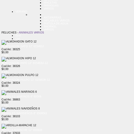
MACETAS
PARAGUAS
VARIOS
VERANO
ANTIPARRAS
INFLABLES VARIOS
PISTOLA DE AGUA
SNORKEL
VARIOS
PELUCHES -
ANIMALES VARIOS
Grid
List
ALMOHADON GATO 12" 615463J
Cod Art: 38325
$0,00
+ Info
ALMOHADON HIPO 12" 615463U-12
Cod Art: 38326
$0,00
+ Info
ALMOHADON PULPO 12" 615463K-12
Cod Art: 38324
$0,00
+ Info
ANIMALES MARINOS 6" 60006
Cod Art: 36863
$0,00
+ Info
ANIMALES NAVIDEÑOS 8" 8509561
Cod Art: 38103
$0,00
+ Info
ARDILLA-MAPACHE 12" 830606
Cod Art: 37633