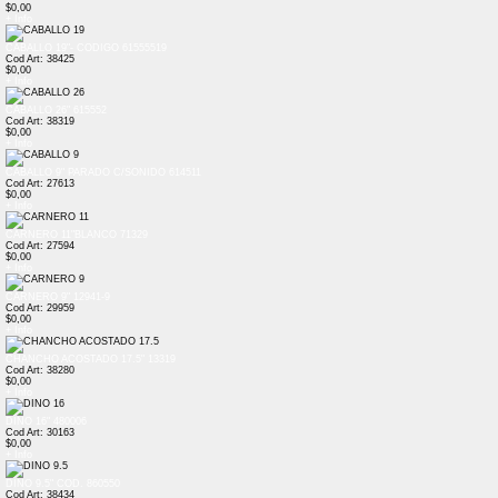
$0,00
+ Info
CABALLO 19"- CODIGO 61555519
Cod Art: 38425
$0,00
+ Info
CABALLO 26" 615552
Cod Art: 38319
$0,00
+ Info
CABALLO 9" PARADO C/SONIDO 614511
Cod Art: 27613
$0,00
+ Info
CARNERO 11"BLANCO 71329
Cod Art: 27594
$0,00
+ Info
CARNERO 9" 12941-9
Cod Art: 29959
$0,00
+ Info
CHANCHO ACOSTADO 17.5" 13319
Cod Art: 38280
$0,00
+ Info
DINO 16" 480006
Cod Art: 30163
$0,00
+ Info
DINO 9.5" COD. 860550
Cod Art: 38434