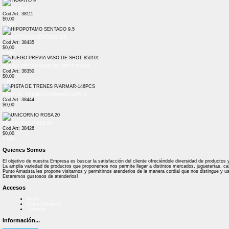
TRAPITO 9
Cod Art: 38111
$0,00
+ Info
HIPOPOTAMO SENTADO 9.5
Cod Art: 38435
$0,00
+ Info
JUEGO PREVIA VASO DE SHOT 850101
Cod Art: 38350
$0,00
+ Info
PISTA DE TRENES P/ARMAR-146PCS
Cod Art: 38444
$0,00
+ Info
UNICORNIO ROSA 20
Cod Art: 38426
$0,00
+ Info
Quienes Somos
El objetivo de nuestra Empresa es buscar la satisfacción del cliente ofreciéndole diversidad de productos
La amplia variedad de productos que proponemos nos permite llegar a distintos mercados, jugueterías, casa d
Punto Amatista les propone visitarnos y permitirnos atenderlos de la manera cordial que nos distingue y u
Estaremos gustosos de atenderlos!
Accesos
Inicio
Como Comprar?
Contacto
Información...