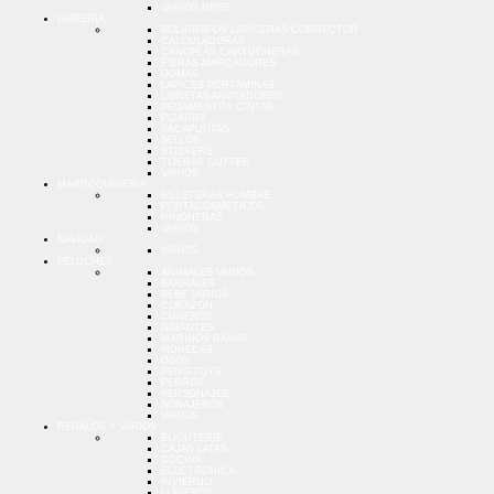
VARIOS NENE
LIBRERIA
BOLIGRAFOS LAPICERAS CORRECTOR
CALCULADORAS
CANOPLAS CARTUCHERAS
FIBRAS MARCADORES
GOMAS
LAPICES PORTAMINAS
LIBRETAS ANOTADORES
PEGAMENTOS CINTAS
PIZARRA
SACAPUNTAS
SELLOS
STICKERS
TIJERAS CUTTER
VARIOS
MARROQUINERIA
BILLETERAS HOMBRE
PORTACOSMETICOS
RIÑONERAS
VARIOS
NAVIDAD
VARIOS
PELUCHES
ANIMALES VARIOS
BARRALES
BEBE VARIOS
CORAZON
CUNEROS
GIGANTES
MARINOS RANAS
MUÑECAS
OSOS
PENG-TOYS
PERROS
PERSONAJES
SONAJEROS
VARIOS
REGALOS Y VARIOS
BIJOUTERIE
CAJAS LATAS
COCINA
ELECTRONICA
INVIERNO
LLAVEROS