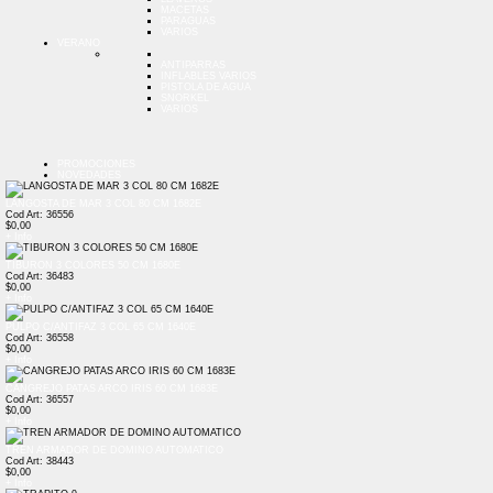
MACETAS
PARAGUAS
VARIOS
VERANO
ANTIPARRAS
INFLABLES VARIOS
PISTOLA DE AGUA
SNORKEL
VARIOS
PROMOCIONES
NOVEDADES
LANGOSTA DE MAR 3 COL 80 CM 1682E
Cod Art: 36556
$0,00
+ Info
TIBURON 3 COLORES 50 CM 1680E
Cod Art: 36483
$0,00
+ Info
PULPO C/ANTIFAZ 3 COL 65 CM 1640E
Cod Art: 36558
$0,00
+ Info
CANGREJO PATAS ARCO IRIS 60 CM 1683E
Cod Art: 36557
$0,00
+ Info
TREN ARMADOR DE DOMINO AUTOMATICO
Cod Art: 38443
$0,00
+ Info