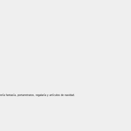
ría fantasía, portarretratos, regalaría y artículos de navidad.