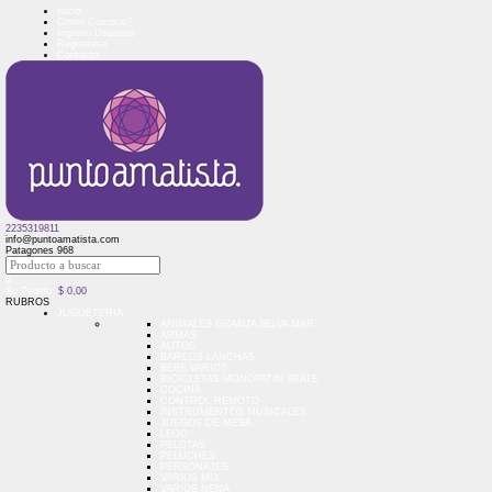
Inicio
Como Comprar?
Ingreso Usuarios
Regístrese
Contacto
2235319811
info@puntoamatista.com
Patagones 968
0
Su Pedido:
$
0,00
RUBROS
JUGUETERIA
ANIMALES GRANJA SELVA MAR
ARMAS
AUTOS
BARCOS LANCHAS
BEBE VARIOS
BICICLETAS MONOPATIN SKATE
COCINA
CONTROL REMOTO
INSTRUMENTOS MUSICALES
JUEGOS DE MESA
LEGO
PELOTAS
PELUCHES
PERSONAJES
VARIOS MIX
VARIOS NENA