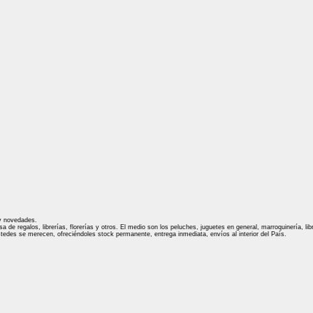
 y novedades.
e regalos, librerías, florerías y otros. El medio son los peluches, juguetes en general, marroquinería, libre
stedes se merecen, ofreciéndoles stock permanente, entrega inmediata, envíos al interior del País.