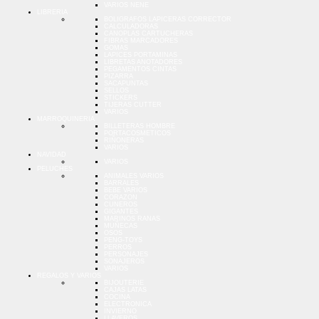
VARIOS NENE
LIBRERIA
BOLIGRAFOS LAPICERAS CORRECTOR
CALCULADORAS
CANOPLAS CARTUCHERAS
FIBRAS MARCADORES
GOMAS
LAPICES PORTAMINAS
LIBRETAS ANOTADORES
PEGAMENTOS CINTAS
PIZARRA
SACAPUNTAS
SELLOS
STICKERS
TIJERAS CUTTER
VARIOS
MARROQUINERIA
BILLETERAS HOMBRE
PORTACOSMETICOS
RIÑONERAS
VARIOS
NAVIDAD
VARIOS
PELUCHES
ANIMALES VARIOS
BARRALES
BEBE VARIOS
CORAZON
CUNEROS
GIGANTES
MARINOS RANAS
MUÑECAS
OSOS
PENG-TOYS
PERROS
PERSONAJES
SONAJEROS
VARIOS
REGALOS Y VARIOS
BIJOUTERIE
CAJAS LATAS
COCINA
ELECTRONICA
INVIERNO
LLAVEROS