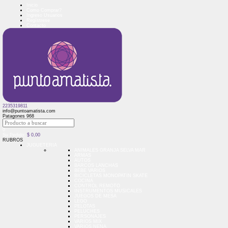
Inicio
Como Comprar?
Ingreso Usuarios
Regístrese
Contacto
2235319811
info@puntoamatista.com
Patagones 968
0
Su Pedido:
$
0,00
RUBROS
JUGUETERIA
ANIMALES GRANJA SELVA MAR
ARMAS
AUTOS
BARCOS LANCHAS
BEBE VARIOS
BICICLETAS MONOPATIN SKATE
COCINA
CONTROL REMOTO
INSTRUMENTOS MUSICALES
JUEGOS DE MESA
LEGO
PELOTAS
PELUCHES
PERSONAJES
VARIOS MIX
VARIOS NENA