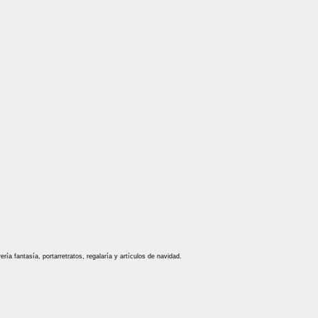
ría fantasía, portarretratos, regalaría y artículos de navidad.