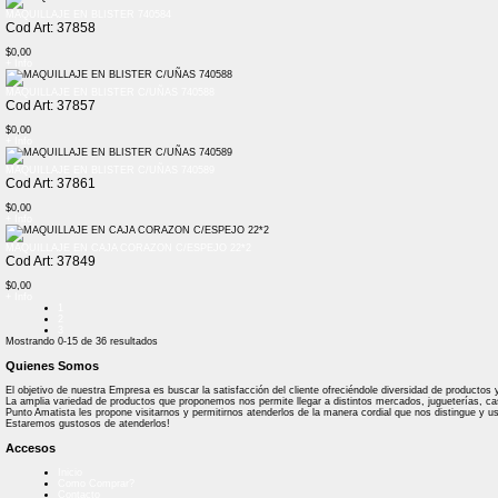
MAQUILLAJE EN BLISTER 740584
Cod Art: 37858
$0,00
+ Info
MAQUILLAJE EN BLISTER C/UÑAS 740588
Cod Art: 37857
$0,00
+ Info
MAQUILLAJE EN BLISTER C/UÑAS 740589
Cod Art: 37861
$0,00
+ Info
MAQUILLAJE EN CAJA CORAZON C/ESPEJO 22*2
Cod Art: 37849
$0,00
+ Info
1
2
3
Mostrando
0-15
de
36
resultados
Quienes Somos
El objetivo de nuestra Empresa es buscar la satisfacción del cliente ofreciéndole diversidad de productos
La amplia variedad de productos que proponemos nos permite llegar a distintos mercados, jugueterías, casa d
Punto Amatista les propone visitarnos y permitirnos atenderlos de la manera cordial que nos distingue y u
Estaremos gustosos de atenderlos!
Accesos
Inicio
Como Comprar?
Contacto