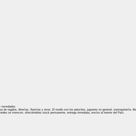
 y novedades.
e regalos, librerías, florerías y otros. El medio son los peluches, juguetes en general, marroquinería, libre
stedes se merecen, ofreciéndoles stock permanente, entrega inmediata, envíos al interior del País.