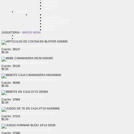
MACETAS
PARAGUAS
VARIOS
VERANO
ANTIPARRAS
INFLABLES VARIOS
PISTOLA DE AGUA
SNORKEL
VARIOS
JUGUETERIA -
VARIOS NENA
Grid
List
ARTICULOS DE COCINA EN BLISTER A200695
Cod Art: 38147
$0,00
+ Info
BEBE C/MAMADERA 35CM A200365
Cod Art: 35126
$0,00
+ Info
BEBOTE CAJA C/MAMADERA-HM1040626
Cod Art: 38396
$0,00
+ Info
BEBOTE EN CAJA 21*15 200384
Cod Art: 37884
$0,00
+ Info
JUEGO DE TE EN CAJA 37*10 NA200906
Cod Art: 37210
$0,00
+ Info
JUEGO P/ARMAR BIJOU 19*14 52536
Cod Art: 37590