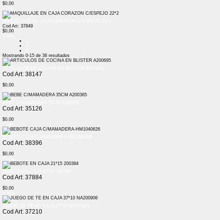
$0,00
+ Info
MAQUILLAJE EN CAJA CORAZON C/ESPEJO 22*2
Cod Art: 37849
$0,00
+ Info
1
2
3
Mostrando
0-15
de
36
resultados
ARTICULOS DE COCINA EN BLISTER A200695
Cod Art: 38147
$0,00
+ Info
BEBE C/MAMADERA 35CM A200365
Cod Art: 35126
$0,00
+ Info
BEBOTE CAJA C/MAMADERA-HM1040626
Cod Art: 38396
$0,00
+ Info
BEBOTE EN CAJA 21*15 200384
Cod Art: 37884
$0,00
+ Info
JUEGO DE TE EN CAJA 37*10 NA200906
Cod Art: 37210