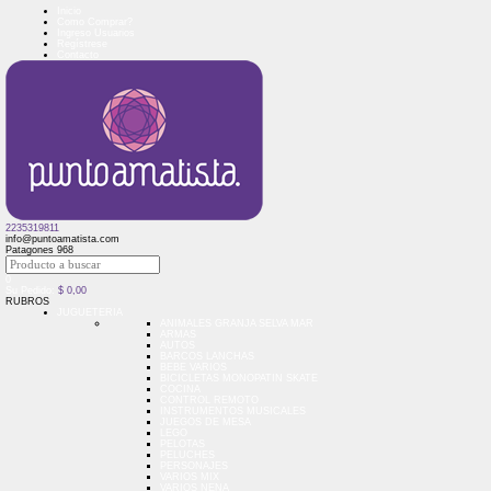
Inicio
Como Comprar?
Ingreso Usuarios
Regístrese
Contacto
2235319811
info@puntoamatista.com
Patagones 968
0
Su Pedido:
$
0,00
RUBROS
JUGUETERIA
ANIMALES GRANJA SELVA MAR
ARMAS
AUTOS
BARCOS LANCHAS
BEBE VARIOS
BICICLETAS MONOPATIN SKATE
COCINA
CONTROL REMOTO
INSTRUMENTOS MUSICALES
JUEGOS DE MESA
LEGO
PELOTAS
PELUCHES
PERSONAJES
VARIOS MIX
VARIOS NENA