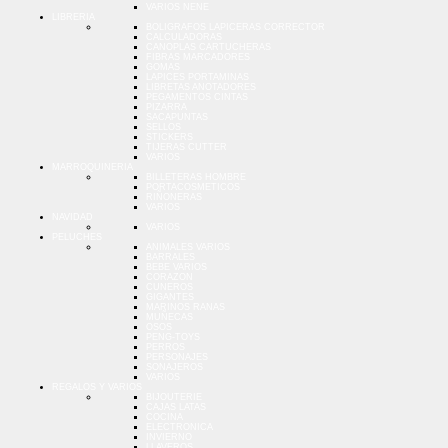
VARIOS NENE
LIBRERIA
BOLIGRAFOS LAPICERAS CORRECTOR
CALCULADORAS
CANOPLAS CARTUCHERAS
FIBRAS MARCADORES
GOMAS
LAPICES PORTAMINAS
LIBRETAS ANOTADORES
PEGAMENTOS CINTAS
PIZARRA
SACAPUNTAS
SELLOS
STICKERS
TIJERAS CUTTER
VARIOS
MARROQUINERIA
BILLETERAS HOMBRE
PORTACOSMETICOS
RIÑONERAS
VARIOS
NAVIDAD
VARIOS
PELUCHES
ANIMALES VARIOS
BARRALES
BEBE VARIOS
CORAZON
CUNEROS
GIGANTES
MARINOS RANAS
MUÑECAS
OSOS
PENG-TOYS
PERROS
PERSONAJES
SONAJEROS
VARIOS
REGALOS Y VARIOS
BIJOUTERIE
CAJAS LATAS
COCINA
ELECTRONICA
INVIERNO
LLAVEROS