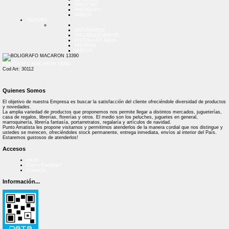
MACETAS
PARAGUAS
VARIOS
VERANO
ANTIPARRAS
INFLABLES VARIOS
PISTOLA DE AGUA
SNORKEL
VARIOS
BOLIGRAFO MACARON 13390
Cod Art: 30112
Quienes Somos
El objetivo de nuestra Empresa es buscar la satisfacción del cliente ofreciéndole diversidad de productos
y novedades.
La amplia variedad de productos que proponemos nos permite llegar a distintos mercados, jugueterías,
casa de regalos, librerías, florerías y otros. El medio son los peluches, juguetes en general,
marroquinería, librería fantasía, portarretratos, regalaría y artículos de navidad.
Punto Amatista les propone visitarnos y permitirnos atenderlos de la manera cordial que nos distingue y
ustedes se merecen, ofreciéndoles stock permanente, entrega inmediata, envíos al interior del País.
Estaremos gustosos de atenderlos!
Accesos
Inicio
Como Comprar?
Contacto
Información...