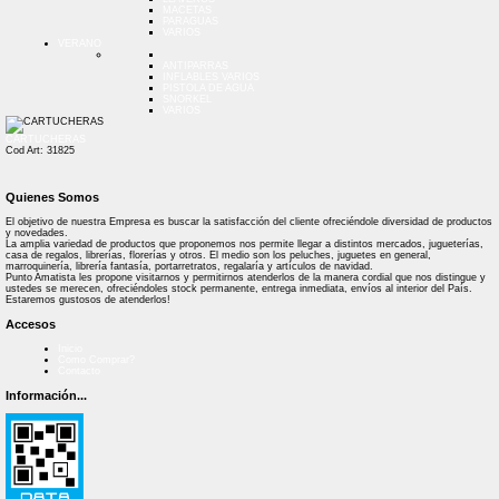
MACETAS
PARAGUAS
VARIOS
VERANO
ANTIPARRAS
INFLABLES VARIOS
PISTOLA DE AGUA
SNORKEL
VARIOS
CARTUCHERAS
Cod Art: 31825
Quienes Somos
El objetivo de nuestra Empresa es buscar la satisfacción del cliente ofreciéndole diversidad de productos
y novedades.
La amplia variedad de productos que proponemos nos permite llegar a distintos mercados, jugueterías,
casa de regalos, librerías, florerías y otros. El medio son los peluches, juguetes en general,
marroquinería, librería fantasía, portarretratos, regalaría y artículos de navidad.
Punto Amatista les propone visitarnos y permitirnos atenderlos de la manera cordial que nos distingue y
ustedes se merecen, ofreciéndoles stock permanente, entrega inmediata, envíos al interior del País.
Estaremos gustosos de atenderlos!
Accesos
Inicio
Como Comprar?
Contacto
Información...