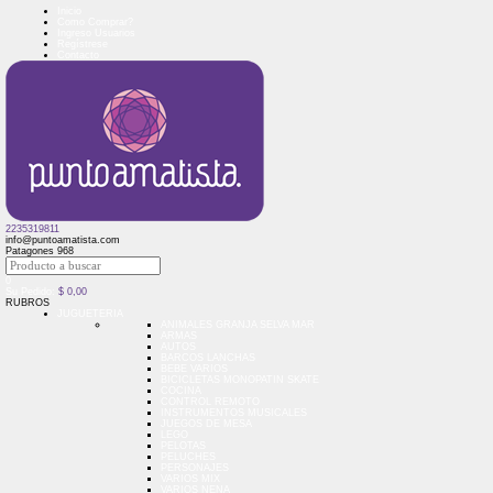
Inicio
Como Comprar?
Ingreso Usuarios
Regístrese
Contacto
2235319811
info@puntoamatista.com
Patagones 968
0
Su Pedido:
$
0,00
RUBROS
JUGUETERIA
ANIMALES GRANJA SELVA MAR
ARMAS
AUTOS
BARCOS LANCHAS
BEBE VARIOS
BICICLETAS MONOPATIN SKATE
COCINA
CONTROL REMOTO
INSTRUMENTOS MUSICALES
JUEGOS DE MESA
LEGO
PELOTAS
PELUCHES
PERSONAJES
VARIOS MIX
VARIOS NENA