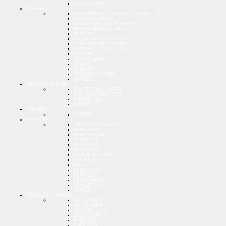
VARIOS NENE
LIBRERIA
BOLIGRAFOS LAPICERAS CORRECTOR
CALCULADORAS
CANOPLAS CARTUCHERAS
FIBRAS MARCADORES
GOMAS
LAPICES PORTAMINAS
LIBRETAS ANOTADORES
PEGAMENTOS CINTAS
PIZARRA
SACAPUNTAS
SELLOS
STICKERS
TIJERAS CUTTER
VARIOS
MARROQUINERIA
BILLETERAS HOMBRE
PORTACOSMETICOS
RIÑONERAS
VARIOS
NAVIDAD
VARIOS
PELUCHES
ANIMALES VARIOS
BARRALES
BEBE VARIOS
CORAZON
CUNEROS
GIGANTES
MARINOS RANAS
MUÑECAS
OSOS
PENG-TOYS
PERROS
PERSONAJES
SONAJEROS
VARIOS
REGALOS Y VARIOS
BIJOUTERIE
CAJAS LATAS
COCINA
ELECTRONICA
INVIERNO
LLAVEROS