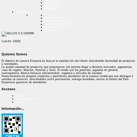
MACETAS
PARAGUAS
VARIOS
VERANO
ANTIPARRAS
INFLABLES VARIOS
PISTOLA DE AGUA
SNORKEL
VARIOS
SELLOS X 6 1504596
Cod Art: 33263
Quienes Somos
El objetivo de nuestra Empresa es buscar la satisfacción del cliente ofreciéndole diversidad de productos
y novedades.
La amplia variedad de productos que proponemos nos permite llegar a distintos mercados, jugueterías,
casa de regalos, librerías, florerías y otros. El medio son los peluches, juguetes en general,
marroquinería, librería fantasía, portarretratos, regalaría y artículos de navidad.
Punto Amatista les propone visitarnos y permitirnos atenderlos de la manera cordial que nos distingue y
ustedes se merecen, ofreciéndoles stock permanente, entrega inmediata, envíos al interior del País.
Estaremos gustosos de atenderlos!
Accesos
Inicio
Como Comprar?
Contacto
Información...