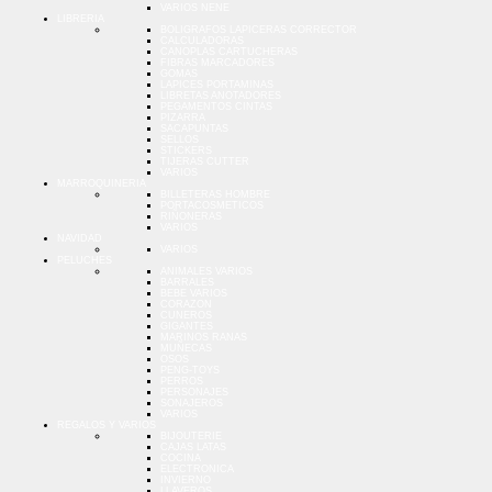
VARIOS NENE
LIBRERIA
BOLIGRAFOS LAPICERAS CORRECTOR
CALCULADORAS
CANOPLAS CARTUCHERAS
FIBRAS MARCADORES
GOMAS
LAPICES PORTAMINAS
LIBRETAS ANOTADORES
PEGAMENTOS CINTAS
PIZARRA
SACAPUNTAS
SELLOS
STICKERS
TIJERAS CUTTER
VARIOS
MARROQUINERIA
BILLETERAS HOMBRE
PORTACOSMETICOS
RIÑONERAS
VARIOS
NAVIDAD
VARIOS
PELUCHES
ANIMALES VARIOS
BARRALES
BEBE VARIOS
CORAZON
CUNEROS
GIGANTES
MARINOS RANAS
MUÑECAS
OSOS
PENG-TOYS
PERROS
PERSONAJES
SONAJEROS
VARIOS
REGALOS Y VARIOS
BIJOUTERIE
CAJAS LATAS
COCINA
ELECTRONICA
INVIERNO
LLAVEROS