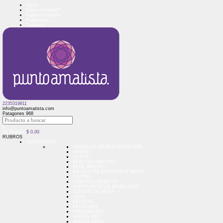
Inicio
Como Comprar?
Ingreso Usuarios
Regístrese
Contacto
2235319811
info@puntoamatista.com
Patagones 968
0
Su Pedido:
$
0,00
RUBROS
JUGUETERIA
ANIMALES GRANJA SELVA MAR
ARMAS
AUTOS
BARCOS LANCHAS
BEBE VARIOS
BICICLETAS MONOPATIN SKATE
COCINA
CONTROL REMOTO
INSTRUMENTOS MUSICALES
JUEGOS DE MESA
LEGO
PELOTAS
PELUCHES
PERSONAJES
VARIOS MIX
VARIOS NENA