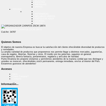
MACETAS
PARAGUAS
VARIOS
VERANO
ANTIPARRAS
INFLABLES VARIOS
PISTOLA DE AGUA
SNORKEL
VARIOS
ORGANIZADOR ZAPAPOS 25CM 19674
Cod Art: 34787
Quienes Somos
El objetivo de nuestra Empresa es buscar la satisfacción del cliente ofreciéndole diversidad de productos
y novedades.
La amplia variedad de productos que proponemos nos permite llegar a distintos mercados, jugueterías,
casa de regalos, librerías, florerías y otros. El medio son los peluches, juguetes en general,
marroquinería, librería fantasía, portarretratos, regalaría y artículos de navidad.
Punto Amatista les propone visitarnos y permitirnos atenderlos de la manera cordial que nos distingue y
ustedes se merecen, ofreciéndoles stock permanente, entrega inmediata, envíos al interior del País.
Estaremos gustosos de atenderlos!
Accesos
Inicio
Como Comprar?
Contacto
Información...