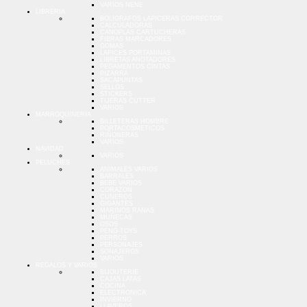
VARIOS NENE
LIBRERIA
BOLIGRAFOS LAPICERAS CORRECTOR
CALCULADORAS
CANOPLAS CARTUCHERAS
FIBRAS MARCADORES
GOMAS
LAPICES PORTAMINAS
LIBRETAS ANOTADORES
PEGAMENTOS CINTAS
PIZARRA
SACAPUNTAS
SELLOS
STICKERS
TIJERAS CUTTER
VARIOS
MARROQUINERIA
BILLETERAS HOMBRE
PORTACOSMETICOS
RIÑONERAS
VARIOS
NAVIDAD
VARIOS
PELUCHES
ANIMALES VARIOS
BARRALES
BEBE VARIOS
CORAZON
CUNEROS
GIGANTES
MARINOS RANAS
MUÑECAS
OSOS
PENG-TOYS
PERROS
PERSONAJES
SONAJEROS
VARIOS
REGALOS Y VARIOS
BIJOUTERIE
CAJAS LATAS
COCINA
ELECTRONICA
INVIERNO
LLAVEROS