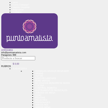
Inicio
Como Comprar?
Ingreso Usuarios
Regístrese
Contacto
2235319811
info@puntoamatista.com
Patagones 968
0
Su Pedido:
$
0,00
RUBROS
JUGUETERIA
ANIMALES GRANJA SELVA MAR
ARMAS
AUTOS
BARCOS LANCHAS
BEBE VARIOS
BICICLETAS MONOPATIN SKATE
COCINA
CONTROL REMOTO
INSTRUMENTOS MUSICALES
JUEGOS DE MESA
LEGO
PELOTAS
PELUCHES
PERSONAJES
VARIOS MIX
VARIOS NENA