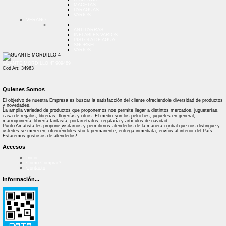
MACETAS
PARAGUAS
VARIOS
VERANO
ANTIPARRAS
INFLABLES VARIOS
PISTOLA DE AGUA
SNORKEL
VARIOS
GUANTE MORDILLO 4" 909489
Cod Art: 34963
Quienes Somos
El objetivo de nuestra Empresa es buscar la satisfacción del cliente ofreciéndole diversidad de productos
y novedades.
La amplia variedad de productos que proponemos nos permite llegar a distintos mercados, jugueterías,
casa de regalos, librerías, florerías y otros. El medio son los peluches, juguetes en general,
marroquinería, librería fantasía, portarretratos, regalaría y artículos de navidad.
Punto Amatista les propone visitarnos y permitirnos atenderlos de la manera cordial que nos distingue y
ustedes se merecen, ofreciéndoles stock permanente, entrega inmediata, envíos al interior del País.
Estaremos gustosos de atenderlos!
Accesos
Inicio
Como Comprar?
Contacto
Información...