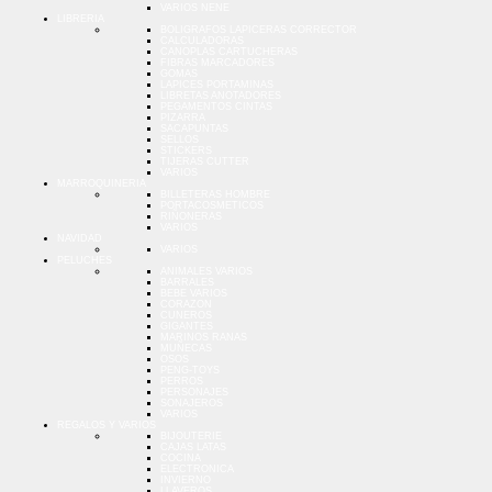
VARIOS NENE
LIBRERIA
BOLIGRAFOS LAPICERAS CORRECTOR
CALCULADORAS
CANOPLAS CARTUCHERAS
FIBRAS MARCADORES
GOMAS
LAPICES PORTAMINAS
LIBRETAS ANOTADORES
PEGAMENTOS CINTAS
PIZARRA
SACAPUNTAS
SELLOS
STICKERS
TIJERAS CUTTER
VARIOS
MARROQUINERIA
BILLETERAS HOMBRE
PORTACOSMETICOS
RIÑONERAS
VARIOS
NAVIDAD
VARIOS
PELUCHES
ANIMALES VARIOS
BARRALES
BEBE VARIOS
CORAZON
CUNEROS
GIGANTES
MARINOS RANAS
MUÑECAS
OSOS
PENG-TOYS
PERROS
PERSONAJES
SONAJEROS
VARIOS
REGALOS Y VARIOS
BIJOUTERIE
CAJAS LATAS
COCINA
ELECTRONICA
INVIERNO
LLAVEROS