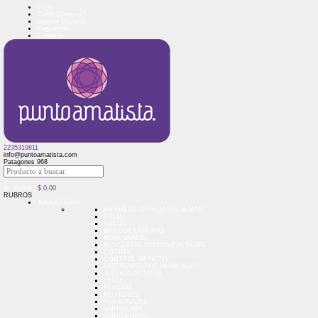
Inicio
Como Comprar?
Ingreso Usuarios
Regístrese
Contacto
2235319811
info@puntoamatista.com
Patagones 968
0
Su Pedido:
$
0,00
RUBROS
JUGUETERIA
ANIMALES GRANJA SELVA MAR
ARMAS
AUTOS
BARCOS LANCHAS
BEBE VARIOS
BICICLETAS MONOPATIN SKATE
COCINA
CONTROL REMOTO
INSTRUMENTOS MUSICALES
JUEGOS DE MESA
LEGO
PELOTAS
PELUCHES
PERSONAJES
VARIOS MIX
VARIOS NENA