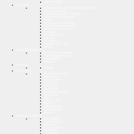
VARIOS NENE
LIBRERIA
BOLIGRAFOS LAPICERAS CORRECTOR
CALCULADORAS
CANOPLAS CARTUCHERAS
FIBRAS MARCADORES
GOMAS
LAPICES PORTAMINAS
LIBRETAS ANOTADORES
PEGAMENTOS CINTAS
PIZARRA
SACAPUNTAS
SELLOS
STICKERS
TIJERAS CUTTER
VARIOS
MARROQUINERIA
BILLETERAS HOMBRE
PORTACOSMETICOS
RIÑONERAS
VARIOS
NAVIDAD
VARIOS
PELUCHES
ANIMALES VARIOS
BARRALES
BEBE VARIOS
CORAZON
CUNEROS
GIGANTES
MARINOS RANAS
MUÑECAS
OSOS
PENG-TOYS
PERROS
PERSONAJES
SONAJEROS
VARIOS
REGALOS Y VARIOS
BIJOUTERIE
CAJAS LATAS
COCINA
ELECTRONICA
INVIERNO
LLAVEROS