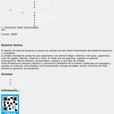
MACETAS
PARAGUAS
VARIOS
VERANO
ANTIPARRAS
INFLABLES VARIOS
PISTOLA DE AGUA
SNORKEL
VARIOS
PISTA DE TREN 18*25 918861
Cod Art: 35659
Quienes Somos
El objetivo de nuestra Empresa es buscar la satisfacción del cliente ofreciéndole diversidad de productos
y novedades.
La amplia variedad de productos que proponemos nos permite llegar a distintos mercados, jugueterías,
casa de regalos, librerías, florerías y otros. El medio son los peluches, juguetes en general,
marroquinería, librería fantasía, portarretratos, regalaría y artículos de navidad.
Punto Amatista les propone visitarnos y permitirnos atenderlos de la manera cordial que nos distingue y
ustedes se merecen, ofreciéndoles stock permanente, entrega inmediata, envíos al interior del País.
Estaremos gustosos de atenderlos!
Accesos
Inicio
Como Comprar?
Contacto
Información...