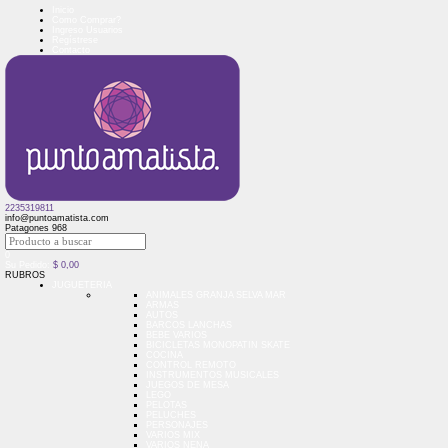
Inicio
Como Comprar?
Ingreso Usuarios
Regístrese
Contacto
2235319811
info@puntoamatista.com
Patagones 968
0
Su Pedido:
$
0,00
RUBROS
JUGUETERIA
ANIMALES GRANJA SELVA MAR
ARMAS
AUTOS
BARCOS LANCHAS
BEBE VARIOS
BICICLETAS MONOPATIN SKATE
COCINA
CONTROL REMOTO
INSTRUMENTOS MUSICALES
JUEGOS DE MESA
LEGO
PELOTAS
PELUCHES
PERSONAJES
VARIOS MIX
VARIOS NENA