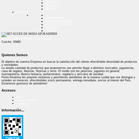
MACETAS
PARAGUAS
VARIOS
VERANO
ANTIPARRAS
INFLABLES VARIOS
PISTOLA DE AGUA
SNORKEL
VARIOS
SET ACCES DE MODA 18*28 A200593
Cod Art: 35985
Quienes Somos
El objetivo de nuestra Empresa es buscar la satisfacción del cliente ofreciéndole diversidad de productos
y novedades.
La amplia variedad de productos que proponemos nos permite llegar a distintos mercados, jugueterías,
casa de regalos, librerías, florerías y otros. El medio son los peluches, juguetes en general,
marroquinería, librería fantasía, portarretratos, regalaría y artículos de navidad.
Punto Amatista les propone visitarnos y permitirnos atenderlos de la manera cordial que nos distingue y
ustedes se merecen, ofreciéndoles stock permanente, entrega inmediata, envíos al interior del País.
Estaremos gustosos de atenderlos!
Accesos
Inicio
Como Comprar?
Contacto
Información...