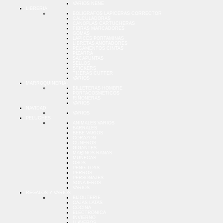
VARIOS NENE
LIBRERIA
BOLIGRAFOS LAPICERAS CORRECTOR
CALCULADORAS
CANOPLAS CARTUCHERAS
FIBRAS MARCADORES
GOMAS
LAPICES PORTAMINAS
LIBRETAS ANOTADORES
PEGAMENTOS CINTAS
PIZARRA
SACAPUNTAS
SELLOS
STICKERS
TIJERAS CUTTER
VARIOS
MARROQUINERIA
BILLETERAS HOMBRE
PORTACOSMETICOS
RIÑONERAS
VARIOS
NAVIDAD
VARIOS
PELUCHES
ANIMALES VARIOS
BARRALES
BEBE VARIOS
CORAZON
CUNEROS
GIGANTES
MARINOS RANAS
MUÑECAS
OSOS
PENG-TOYS
PERROS
PERSONAJES
SONAJEROS
VARIOS
REGALOS Y VARIOS
BIJOUTERIE
CAJAS LATAS
COCINA
ELECTRONICA
INVIERNO
LLAVEROS