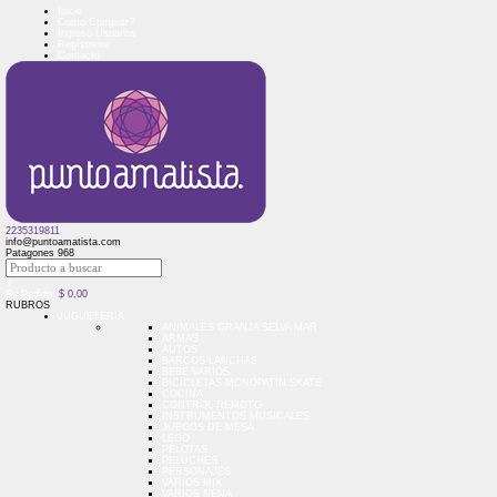
Inicio
Como Comprar?
Ingreso Usuarios
Regístrese
Contacto
2235319811
info@puntoamatista.com
Patagones 968
0
Su Pedido:
$
0,00
RUBROS
JUGUETERIA
ANIMALES GRANJA SELVA MAR
ARMAS
AUTOS
BARCOS LANCHAS
BEBE VARIOS
BICICLETAS MONOPATIN SKATE
COCINA
CONTROL REMOTO
INSTRUMENTOS MUSICALES
JUEGOS DE MESA
LEGO
PELOTAS
PELUCHES
PERSONAJES
VARIOS MIX
VARIOS NENA