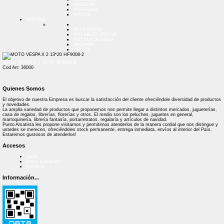
MACETAS
PARAGUAS
VARIOS
VERANO
ANTIPARRAS
INFLABLES VARIOS
PISTOLA DE AGUA
SNORKEL
VARIOS
MOTO VESPA X 2 13*20 HF9008-2
Cod Art: 36000
Quienes Somos
El objetivo de nuestra Empresa es buscar la satisfacción del cliente ofreciéndole diversidad de productos
y novedades.
La amplia variedad de productos que proponemos nos permite llegar a distintos mercados, jugueterías,
casa de regalos, librerías, florerías y otros. El medio son los peluches, juguetes en general,
marroquinería, librería fantasía, portarretratos, regalaría y artículos de navidad.
Punto Amatista les propone visitarnos y permitirnos atenderlos de la manera cordial que nos distingue y
ustedes se merecen, ofreciéndoles stock permanente, entrega inmediata, envíos al interior del País.
Estaremos gustosos de atenderlos!
Accesos
Inicio
Como Comprar?
Contacto
Información...