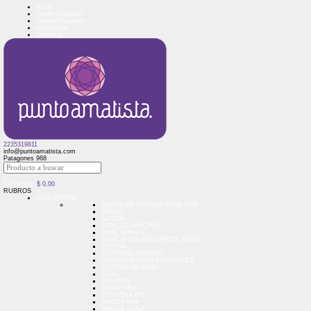
Inicio
Como Comprar?
Ingreso Usuarios
Regístrese
Contacto
2235319811
info@puntoamatista.com
Patagones 968
0
Su Pedido:
$
0,00
RUBROS
JUGUETERIA
ANIMALES GRANJA SELVA MAR
ARMAS
AUTOS
BARCOS LANCHAS
BEBE VARIOS
BICICLETAS MONOPATIN SKATE
COCINA
CONTROL REMOTO
INSTRUMENTOS MUSICALES
JUEGOS DE MESA
LEGO
PELOTAS
PELUCHES
PERSONAJES
VARIOS MIX
VARIOS NENA