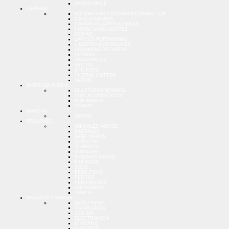
VARIOS NENE
LIBRERIA
BOLIGRAFOS LAPICERAS CORRECTOR
CALCULADORAS
CANOPLAS CARTUCHERAS
FIBRAS MARCADORES
GOMAS
LAPICES PORTAMINAS
LIBRETAS ANOTADORES
PEGAMENTOS CINTAS
PIZARRA
SACAPUNTAS
SELLOS
STICKERS
TIJERAS CUTTER
VARIOS
MARROQUINERIA
BILLETERAS HOMBRE
PORTACOSMETICOS
RIÑONERAS
VARIOS
NAVIDAD
VARIOS
PELUCHES
ANIMALES VARIOS
BARRALES
BEBE VARIOS
CORAZON
CUNEROS
GIGANTES
MARINOS RANAS
MUÑECAS
OSOS
PENG-TOYS
PERROS
PERSONAJES
SONAJEROS
VARIOS
REGALOS Y VARIOS
BIJOUTERIE
CAJAS LATAS
COCINA
ELECTRONICA
INVIERNO
LLAVEROS