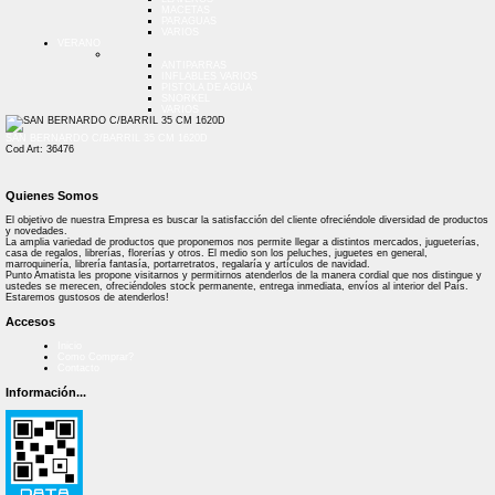
MACETAS
PARAGUAS
VARIOS
VERANO
ANTIPARRAS
INFLABLES VARIOS
PISTOLA DE AGUA
SNORKEL
VARIOS
SAN BERNARDO C/BARRIL 35 CM 1620D
Cod Art: 36476
Quienes Somos
El objetivo de nuestra Empresa es buscar la satisfacción del cliente ofreciéndole diversidad de productos
y novedades.
La amplia variedad de productos que proponemos nos permite llegar a distintos mercados, jugueterías,
casa de regalos, librerías, florerías y otros. El medio son los peluches, juguetes en general,
marroquinería, librería fantasía, portarretratos, regalaría y artículos de navidad.
Punto Amatista les propone visitarnos y permitirnos atenderlos de la manera cordial que nos distingue y
ustedes se merecen, ofreciéndoles stock permanente, entrega inmediata, envíos al interior del País.
Estaremos gustosos de atenderlos!
Accesos
Inicio
Como Comprar?
Contacto
Información...