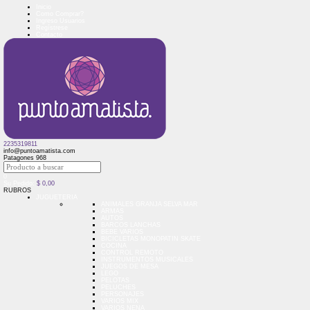
Inicio
Como Comprar?
Ingreso Usuarios
Regístrese
Contacto
2235319811
info@puntoamatista.com
Patagones 968
0
Su Pedido:
$
0,00
RUBROS
JUGUETERIA
ANIMALES GRANJA SELVA MAR
ARMAS
AUTOS
BARCOS LANCHAS
BEBE VARIOS
BICICLETAS MONOPATIN SKATE
COCINA
CONTROL REMOTO
INSTRUMENTOS MUSICALES
JUEGOS DE MESA
LEGO
PELOTAS
PELUCHES
PERSONAJES
VARIOS MIX
VARIOS NENA