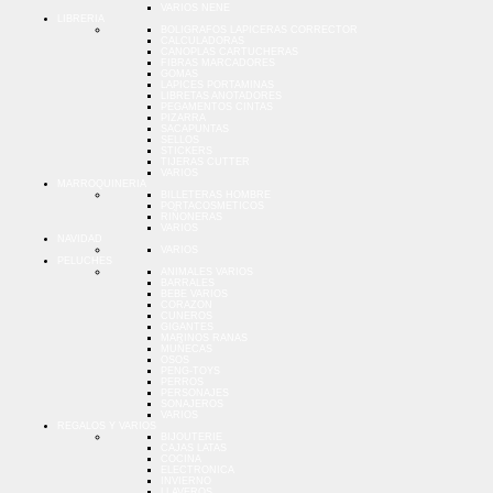
VARIOS NENE
LIBRERIA
BOLIGRAFOS LAPICERAS CORRECTOR
CALCULADORAS
CANOPLAS CARTUCHERAS
FIBRAS MARCADORES
GOMAS
LAPICES PORTAMINAS
LIBRETAS ANOTADORES
PEGAMENTOS CINTAS
PIZARRA
SACAPUNTAS
SELLOS
STICKERS
TIJERAS CUTTER
VARIOS
MARROQUINERIA
BILLETERAS HOMBRE
PORTACOSMETICOS
RIÑONERAS
VARIOS
NAVIDAD
VARIOS
PELUCHES
ANIMALES VARIOS
BARRALES
BEBE VARIOS
CORAZON
CUNEROS
GIGANTES
MARINOS RANAS
MUÑECAS
OSOS
PENG-TOYS
PERROS
PERSONAJES
SONAJEROS
VARIOS
REGALOS Y VARIOS
BIJOUTERIE
CAJAS LATAS
COCINA
ELECTRONICA
INVIERNO
LLAVEROS