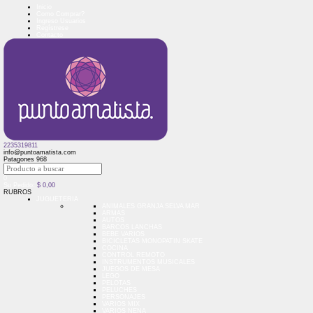
Inicio
Como Comprar?
Ingreso Usuarios
Regístrese
Contacto
2235319811
info@puntoamatista.com
Patagones 968
0
Su Pedido:
$
0,00
RUBROS
JUGUETERIA
ANIMALES GRANJA SELVA MAR
ARMAS
AUTOS
BARCOS LANCHAS
BEBE VARIOS
BICICLETAS MONOPATIN SKATE
COCINA
CONTROL REMOTO
INSTRUMENTOS MUSICALES
JUEGOS DE MESA
LEGO
PELOTAS
PELUCHES
PERSONAJES
VARIOS MIX
VARIOS NENA