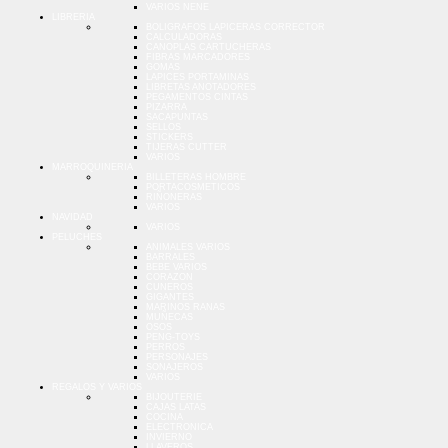
VARIOS NENE
LIBRERIA
BOLIGRAFOS LAPICERAS CORRECTOR
CALCULADORAS
CANOPLAS CARTUCHERAS
FIBRAS MARCADORES
GOMAS
LAPICES PORTAMINAS
LIBRETAS ANOTADORES
PEGAMENTOS CINTAS
PIZARRA
SACAPUNTAS
SELLOS
STICKERS
TIJERAS CUTTER
VARIOS
MARROQUINERIA
BILLETERAS HOMBRE
PORTACOSMETICOS
RIÑONERAS
VARIOS
NAVIDAD
VARIOS
PELUCHES
ANIMALES VARIOS
BARRALES
BEBE VARIOS
CORAZON
CUNEROS
GIGANTES
MARINOS RANAS
MUÑECAS
OSOS
PENG-TOYS
PERROS
PERSONAJES
SONAJEROS
VARIOS
REGALOS Y VARIOS
BIJOUTERIE
CAJAS LATAS
COCINA
ELECTRONICA
INVIERNO
LLAVEROS