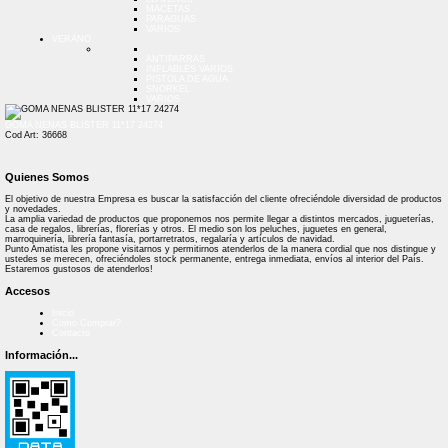
MACETAS
PARAGUAS
VARIOS
VERANO
ANTIPARRAS
INFLABLES VARIOS
PISTOLA DE AGUA
SNORKEL
VARIOS
GOMA NENAS BLISTER 11*17 24274
Cod Art: 36668
Quienes Somos
El objetivo de nuestra Empresa es buscar la satisfacción del cliente ofreciéndole diversidad de productos
y novedades.
La amplia variedad de productos que proponemos nos permite llegar a distintos mercados, jugueterías,
casa de regalos, librerías, florerías y otros. El medio son los peluches, juguetes en general,
marroquinería, librería fantasía, portarretratos, regalaría y artículos de navidad.
Punto Amatista les propone visitarnos y permitirnos atenderlos de la manera cordial que nos distingue y
ustedes se merecen, ofreciéndoles stock permanente, entrega inmediata, envíos al interior del País.
Estaremos gustosos de atenderlos!
Accesos
Inicio
Como Comprar?
Contacto
Información...