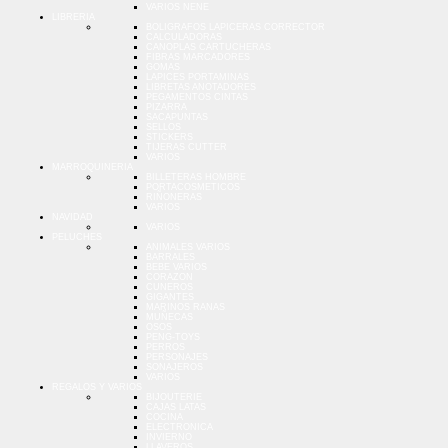
VARIOS NENE
LIBRERIA
BOLIGRAFOS LAPICERAS CORRECTOR
CALCULADORAS
CANOPLAS CARTUCHERAS
FIBRAS MARCADORES
GOMAS
LAPICES PORTAMINAS
LIBRETAS ANOTADORES
PEGAMENTOS CINTAS
PIZARRA
SACAPUNTAS
SELLOS
STICKERS
TIJERAS CUTTER
VARIOS
MARROQUINERIA
BILLETERAS HOMBRE
PORTACOSMETICOS
RIÑONERAS
VARIOS
NAVIDAD
VARIOS
PELUCHES
ANIMALES VARIOS
BARRALES
BEBE VARIOS
CORAZON
CUNEROS
GIGANTES
MARINOS RANAS
MUÑECAS
OSOS
PENG-TOYS
PERROS
PERSONAJES
SONAJEROS
VARIOS
REGALOS Y VARIOS
BIJOUTERIE
CAJAS LATAS
COCINA
ELECTRONICA
INVIERNO
LLAVEROS