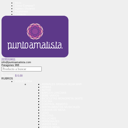
Inicio
Como Comprar?
Ingreso Usuarios
Regístrese
Contacto
2235319811
info@puntoamatista.com
Patagones 968
0
Su Pedido:
$
0,00
RUBROS
JUGUETERIA
ANIMALES GRANJA SELVA MAR
ARMAS
AUTOS
BARCOS LANCHAS
BEBE VARIOS
BICICLETAS MONOPATIN SKATE
COCINA
CONTROL REMOTO
INSTRUMENTOS MUSICALES
JUEGOS DE MESA
LEGO
PELOTAS
PELUCHES
PERSONAJES
VARIOS MIX
VARIOS NENA