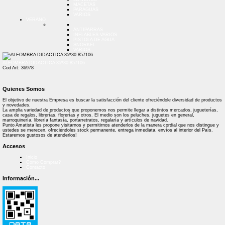
MACETAS
PARAGUAS
VARIOS
VERANO
ANTIPARRAS
INFLABLES VARIOS
PISTOLA DE AGUA
SNORKEL
VARIOS
ALFOMBRA DIDACTICA 35*30 857106
Cod Art: 36978
Quienes Somos
El objetivo de nuestra Empresa es buscar la satisfacción del cliente ofreciéndole diversidad de productos
y novedades.
La amplia variedad de productos que proponemos nos permite llegar a distintos mercados, jugueterías,
casa de regalos, librerías, florerías y otros. El medio son los peluches, juguetes en general,
marroquinería, librería fantasía, portarretratos, regalaría y artículos de navidad.
Punto Amatista les propone visitarnos y permitirnos atenderlos de la manera cordial que nos distingue y
ustedes se merecen, ofreciéndoles stock permanente, entrega inmediata, envíos al interior del País.
Estaremos gustosos de atenderlos!
Accesos
Inicio
Como Comprar?
Contacto
Información...