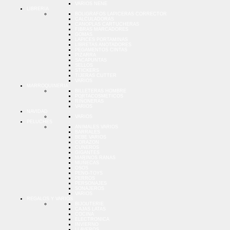
VARIOS NENE
LIBRERIA
BOLIGRAFOS LAPICERAS CORRECTOR
CALCULADORAS
CANOPLAS CARTUCHERAS
FIBRAS MARCADORES
GOMAS
LAPICES PORTAMINAS
LIBRETAS ANOTADORES
PEGAMENTOS CINTAS
PIZARRA
SACAPUNTAS
SELLOS
STICKERS
TIJERAS CUTTER
VARIOS
MARROQUINERIA
BILLETERAS HOMBRE
PORTACOSMETICOS
RIÑONERAS
VARIOS
NAVIDAD
VARIOS
PELUCHES
ANIMALES VARIOS
BARRALES
BEBE VARIOS
CORAZON
CUNEROS
GIGANTES
MARINOS RANAS
MUÑECAS
OSOS
PENG-TOYS
PERROS
PERSONAJES
SONAJEROS
VARIOS
REGALOS Y VARIOS
BIJOUTERIE
CAJAS LATAS
COCINA
ELECTRONICA
INVIERNO
LLAVEROS