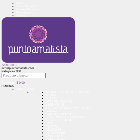
Inicio
Como Comprar?
Ingreso Usuarios
Regístrese
Contacto
2235319811
info@puntoamatista.com
Patagones 968
0
Su Pedido:
$
0,00
RUBROS
JUGUETERIA
ANIMALES GRANJA SELVA MAR
ARMAS
AUTOS
BARCOS LANCHAS
BEBE VARIOS
BICICLETAS MONOPATIN SKATE
COCINA
CONTROL REMOTO
INSTRUMENTOS MUSICALES
JUEGOS DE MESA
LEGO
PELOTAS
PELUCHES
PERSONAJES
VARIOS MIX
VARIOS NENA