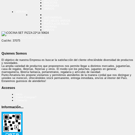
MACETAS
PARAGUAS
VARIOS
VERANO
ANTIPARRAS
INFLABLES VARIOS
PISTOLA DE AGUA
SNORKEL
VARIOS
COCINA SET PIZZA 22*14 50624
Cod Art: 37075
Quienes Somos
El objetivo de nuestra Empresa es buscar la satisfacción del cliente ofreciéndole diversidad de productos
y novedades.
La amplia variedad de productos que proponemos nos permite llegar a distintos mercados, jugueterías,
casa de regalos, librerías, florerías y otros. El medio son los peluches, juguetes en general,
marroquinería, librería fantasía, portarretratos, regalaría y artículos de navidad.
Punto Amatista les propone visitarnos y permitirnos atenderlos de la manera cordial que nos distingue y
ustedes se merecen, ofreciéndoles stock permanente, entrega inmediata, envíos al interior del País.
Estaremos gustosos de atenderlos!
Accesos
Inicio
Como Comprar?
Contacto
Información...