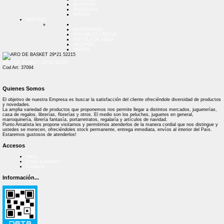
MACETAS
PARAGUAS
VARIOS
VERANO
ANTIPARRAS
INFLABLES VARIOS
PISTOLA DE AGUA
SNORKEL
VARIOS
ARO DE BASKET 29*21 52215
Cod Art: 37094
Quienes Somos
El objetivo de nuestra Empresa es buscar la satisfacción del cliente ofreciéndole diversidad de productos
y novedades.
La amplia variedad de productos que proponemos nos permite llegar a distintos mercados, jugueterías,
casa de regalos, librerías, florerías y otros. El medio son los peluches, juguetes en general,
marroquinería, librería fantasía, portarretratos, regalaría y artículos de navidad.
Punto Amatista les propone visitarnos y permitirnos atenderlos de la manera cordial que nos distingue y
ustedes se merecen, ofreciéndoles stock permanente, entrega inmediata, envíos al interior del País.
Estaremos gustosos de atenderlos!
Accesos
Inicio
Como Comprar?
Contacto
Información...