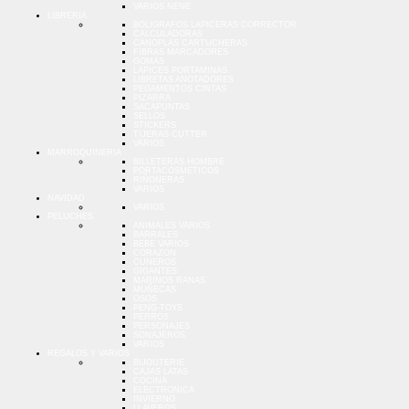
VARIOS NENE
LIBRERIA
BOLIGRAFOS LAPICERAS CORRECTOR
CALCULADORAS
CANOPLAS CARTUCHERAS
FIBRAS MARCADORES
GOMAS
LAPICES PORTAMINAS
LIBRETAS ANOTADORES
PEGAMENTOS CINTAS
PIZARRA
SACAPUNTAS
SELLOS
STICKERS
TIJERAS CUTTER
VARIOS
MARROQUINERIA
BILLETERAS HOMBRE
PORTACOSMETICOS
RIÑONERAS
VARIOS
NAVIDAD
VARIOS
PELUCHES
ANIMALES VARIOS
BARRALES
BEBE VARIOS
CORAZON
CUNEROS
GIGANTES
MARINOS RANAS
MUÑECAS
OSOS
PENG-TOYS
PERROS
PERSONAJES
SONAJEROS
VARIOS
REGALOS Y VARIOS
BIJOUTERIE
CAJAS LATAS
COCINA
ELECTRONICA
INVIERNO
LLAVEROS