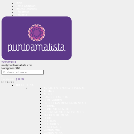
Inicio
Como Comprar?
Ingreso Usuarios
Regístrese
Contacto
2235319811
info@puntoamatista.com
Patagones 968
0
Su Pedido:
$
0,00
RUBROS
JUGUETERIA
ANIMALES GRANJA SELVA MAR
ARMAS
AUTOS
BARCOS LANCHAS
BEBE VARIOS
BICICLETAS MONOPATIN SKATE
COCINA
CONTROL REMOTO
INSTRUMENTOS MUSICALES
JUEGOS DE MESA
LEGO
PELOTAS
PELUCHES
PERSONAJES
VARIOS MIX
VARIOS NENA