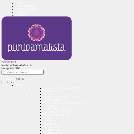
Inicio
Como Comprar?
Ingreso Usuarios
Regístrese
Contacto
2235319811
info@puntoamatista.com
Patagones 968
0
Su Pedido:
$
0,00
RUBROS
JUGUETERIA
ANIMALES GRANJA SELVA MAR
ARMAS
AUTOS
BARCOS LANCHAS
BEBE VARIOS
BICICLETAS MONOPATIN SKATE
COCINA
CONTROL REMOTO
INSTRUMENTOS MUSICALES
JUEGOS DE MESA
LEGO
PELOTAS
PELUCHES
PERSONAJES
VARIOS MIX
VARIOS NENA