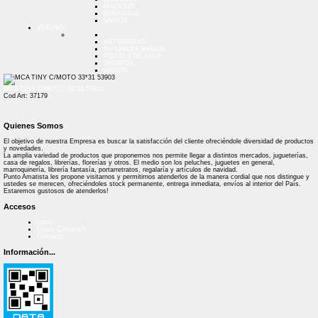
MACETAS
PARAGUAS
VARIOS
VERANO
ANTIPARRAS
INFLABLES VARIOS
PISTOLA DE AGUA
SNORKEL
VARIOS
MCA TINY C/MOTO 33*31 53903
Cod Art: 37179
Quienes Somos
El objetivo de nuestra Empresa es buscar la satisfacción del cliente ofreciéndole diversidad de productos
y novedades.
La amplia variedad de productos que proponemos nos permite llegar a distintos mercados, jugueterías,
casa de regalos, librerías, florerías y otros. El medio son los peluches, juguetes en general,
marroquinería, librería fantasía, portarretratos, regalaría y artículos de navidad.
Punto Amatista les propone visitarnos y permitirnos atenderlos de la manera cordial que nos distingue y
ustedes se merecen, ofreciéndoles stock permanente, entrega inmediata, envíos al interior del País.
Estaremos gustosos de atenderlos!
Accesos
Inicio
Como Comprar?
Contacto
Información...