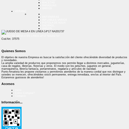
MACETAS
PARAGUAS
VARIOS
VERANO
ANTIPARRAS
INFLABLES VARIOS
PISTOLA DE AGUA
SNORKEL
VARIOS
JUEGO DE MESA 4 EN LINEA 14*17 NA201737
Cod Art: 37575
Quienes Somos
El objetivo de nuestra Empresa es buscar la satisfacción del cliente ofreciéndole diversidad de productos
y novedades.
La amplia variedad de productos que proponemos nos permite llegar a distintos mercados, jugueterías,
casa de regalos, librerías, florerías y otros. El medio son los peluches, juguetes en general,
marroquinería, librería fantasía, portarretratos, regalaría y artículos de navidad.
Punto Amatista les propone visitarnos y permitirnos atenderlos de la manera cordial que nos distingue y
ustedes se merecen, ofreciéndoles stock permanente, entrega inmediata, envíos al interior del País.
Estaremos gustosos de atenderlos!
Accesos
Inicio
Como Comprar?
Contacto
Información...