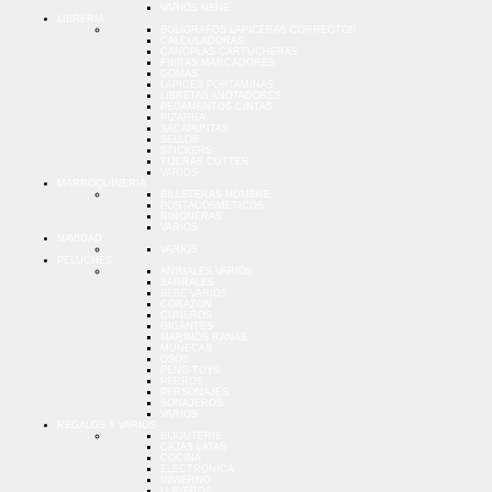
VARIOS NENE
LIBRERIA
BOLIGRAFOS LAPICERAS CORRECTOR
CALCULADORAS
CANOPLAS CARTUCHERAS
FIBRAS MARCADORES
GOMAS
LAPICES PORTAMINAS
LIBRETAS ANOTADORES
PEGAMENTOS CINTAS
PIZARRA
SACAPUNTAS
SELLOS
STICKERS
TIJERAS CUTTER
VARIOS
MARROQUINERIA
BILLETERAS HOMBRE
PORTACOSMETICOS
RIÑONERAS
VARIOS
NAVIDAD
VARIOS
PELUCHES
ANIMALES VARIOS
BARRALES
BEBE VARIOS
CORAZON
CUNEROS
GIGANTES
MARINOS RANAS
MUÑECAS
OSOS
PENG-TOYS
PERROS
PERSONAJES
SONAJEROS
VARIOS
REGALOS Y VARIOS
BIJOUTERIE
CAJAS LATAS
COCINA
ELECTRONICA
INVIERNO
LLAVEROS