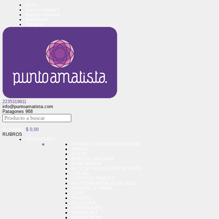
Inicio
Como Comprar?
Ingreso Usuarios
Regístrese
Contacto
2235319811
info@puntoamatista.com
Patagones 968
0
Su Pedido:
$
0,00
RUBROS
JUGUETERIA
ANIMALES GRANJA SELVA MAR
ARMAS
AUTOS
BARCOS LANCHAS
BEBE VARIOS
BICICLETAS MONOPATIN SKATE
COCINA
CONTROL REMOTO
INSTRUMENTOS MUSICALES
JUEGOS DE MESA
LEGO
PELOTAS
PELUCHES
PERSONAJES
VARIOS MIX
VARIOS NENA