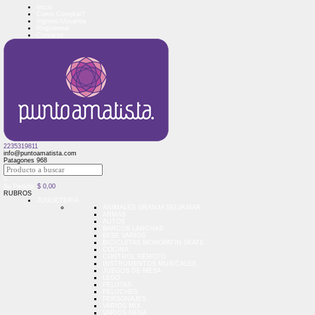
Inicio
Como Comprar?
Ingreso Usuarios
Regístrese
Contacto
2235319811
info@puntoamatista.com
Patagones 968
0
Su Pedido:
$
0,00
RUBROS
JUGUETERIA
ANIMALES GRANJA SELVA MAR
ARMAS
AUTOS
BARCOS LANCHAS
BEBE VARIOS
BICICLETAS MONOPATIN SKATE
COCINA
CONTROL REMOTO
INSTRUMENTOS MUSICALES
JUEGOS DE MESA
LEGO
PELOTAS
PELUCHES
PERSONAJES
VARIOS MIX
VARIOS NENA