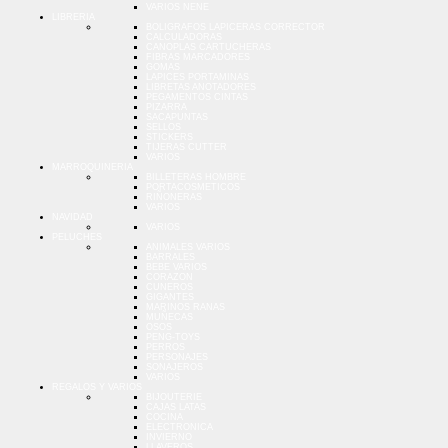
VARIOS NENE
LIBRERIA
BOLIGRAFOS LAPICERAS CORRECTOR
CALCULADORAS
CANOPLAS CARTUCHERAS
FIBRAS MARCADORES
GOMAS
LAPICES PORTAMINAS
LIBRETAS ANOTADORES
PEGAMENTOS CINTAS
PIZARRA
SACAPUNTAS
SELLOS
STICKERS
TIJERAS CUTTER
VARIOS
MARROQUINERIA
BILLETERAS HOMBRE
PORTACOSMETICOS
RIÑONERAS
VARIOS
NAVIDAD
VARIOS
PELUCHES
ANIMALES VARIOS
BARRALES
BEBE VARIOS
CORAZON
CUNEROS
GIGANTES
MARINOS RANAS
MUÑECAS
OSOS
PENG-TOYS
PERROS
PERSONAJES
SONAJEROS
VARIOS
REGALOS Y VARIOS
BIJOUTERIE
CAJAS LATAS
COCINA
ELECTRONICA
INVIERNO
LLAVEROS