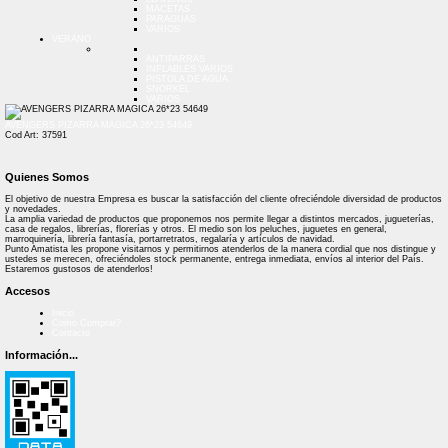
MACETAS
PARAGUAS
VARIOS
VERANO
ANTIPARRAS
INFLABLES VARIOS
PISTOLA DE AGUA
SNORKEL
VARIOS
AVENGERS PIZARRA MAGICA 26*23 54649
Cod Art: 37591
Quienes Somos
El objetivo de nuestra Empresa es buscar la satisfacción del cliente ofreciéndole diversidad de productos
y novedades.
La amplia variedad de productos que proponemos nos permite llegar a distintos mercados, jugueterías,
casa de regalos, librerías, florerías y otros. El medio son los peluches, juguetes en general,
marroquinería, librería fantasía, portarretratos, regalaría y artículos de navidad.
Punto Amatista les propone visitarnos y permitirnos atenderlos de la manera cordial que nos distingue y
ustedes se merecen, ofreciéndoles stock permanente, entrega inmediata, envíos al interior del País.
Estaremos gustosos de atenderlos!
Accesos
Inicio
Como Comprar?
Contacto
Información...