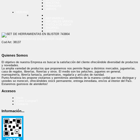
MACETAS
PARAGUAS
VARIOS
VERANO
ANTIPARRAS
INFLABLES VARIOS
PISTOLA DE AGUA
SNORKEL
VARIOS
SET DE HERRAMIENTAS EN BLISTER 743804
Cod Art: 38137
Quienes Somos
El objetivo de nuestra Empresa es buscar la satisfacción del cliente ofreciéndole diversidad de productos
y novedades.
La amplia variedad de productos que proponemos nos permite llegar a distintos mercados, jugueterías,
casa de regalos, librerías, florerías y otros. El medio son los peluches, juguetes en general,
marroquinería, librería fantasía, portarretratos, regalaría y artículos de navidad.
Punto Amatista les propone visitarnos y permitirnos atenderlos de la manera cordial que nos distingue y
ustedes se merecen, ofreciéndoles stock permanente, entrega inmediata, envíos al interior del País.
Estaremos gustosos de atenderlos!
Accesos
Inicio
Como Comprar?
Contacto
Información...