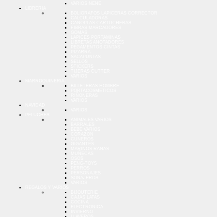
VARIOS NENE
LIBRERIA
BOLIGRAFOS LAPICERAS CORRECTOR
CALCULADORAS
CANOPLAS CARTUCHERAS
FIBRAS MARCADORES
GOMAS
LAPICES PORTAMINAS
LIBRETAS ANOTADORES
PEGAMENTOS CINTAS
PIZARRA
SACAPUNTAS
SELLOS
STICKERS
TIJERAS CUTTER
VARIOS
MARROQUINERIA
BILLETERAS HOMBRE
PORTACOSMETICOS
RIÑONERAS
VARIOS
NAVIDAD
VARIOS
PELUCHES
ANIMALES VARIOS
BARRALES
BEBE VARIOS
CORAZON
CUNEROS
GIGANTES
MARINOS RANAS
MUÑECAS
OSOS
PENG-TOYS
PERROS
PERSONAJES
SONAJEROS
VARIOS
REGALOS Y VARIOS
BIJOUTERIE
CAJAS LATAS
COCINA
ELECTRONICA
INVIERNO
LLAVEROS