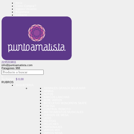
Inicio
Como Comprar?
Ingreso Usuarios
Regístrese
Contacto
2235319811
info@puntoamatista.com
Patagones 968
0
Su Pedido:
$
0,00
RUBROS
JUGUETERIA
ANIMALES GRANJA SELVA MAR
ARMAS
AUTOS
BARCOS LANCHAS
BEBE VARIOS
BICICLETAS MONOPATIN SKATE
COCINA
CONTROL REMOTO
INSTRUMENTOS MUSICALES
JUEGOS DE MESA
LEGO
PELOTAS
PELUCHES
PERSONAJES
VARIOS MIX
VARIOS NENA