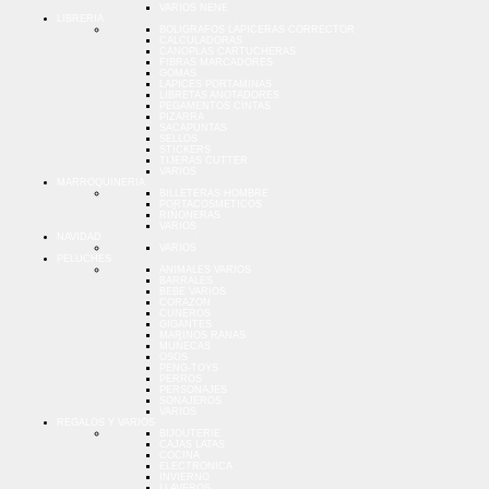
VARIOS NENE
LIBRERIA
BOLIGRAFOS LAPICERAS CORRECTOR
CALCULADORAS
CANOPLAS CARTUCHERAS
FIBRAS MARCADORES
GOMAS
LAPICES PORTAMINAS
LIBRETAS ANOTADORES
PEGAMENTOS CINTAS
PIZARRA
SACAPUNTAS
SELLOS
STICKERS
TIJERAS CUTTER
VARIOS
MARROQUINERIA
BILLETERAS HOMBRE
PORTACOSMETICOS
RIÑONERAS
VARIOS
NAVIDAD
VARIOS
PELUCHES
ANIMALES VARIOS
BARRALES
BEBE VARIOS
CORAZON
CUNEROS
GIGANTES
MARINOS RANAS
MUÑECAS
OSOS
PENG-TOYS
PERROS
PERSONAJES
SONAJEROS
VARIOS
REGALOS Y VARIOS
BIJOUTERIE
CAJAS LATAS
COCINA
ELECTRONICA
INVIERNO
LLAVEROS