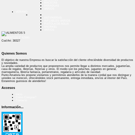
MACETAS
PARAGUAS
VARIOS
VERANO
ANTIPARRAS
INFLABLES VARIOS
PISTOLA DE AGUA
SNORKEL
VARIOS
ALIMENTOS 5" 62690
Cod Art: 38327
Quienes Somos
El objetivo de nuestra Empresa es buscar la satisfacción del cliente ofreciéndole diversidad de productos
y novedades.
La amplia variedad de productos que proponemos nos permite llegar a distintos mercados, jugueterías,
casa de regalos, librerías, florerías y otros. El medio son los peluches, juguetes en general,
marroquinería, librería fantasía, portarretratos, regalaría y artículos de navidad.
Punto Amatista les propone visitarnos y permitirnos atenderlos de la manera cordial que nos distingue y
ustedes se merecen, ofreciéndoles stock permanente, entrega inmediata, envíos al interior del País.
Estaremos gustosos de atenderlos!
Accesos
Inicio
Como Comprar?
Contacto
Información...