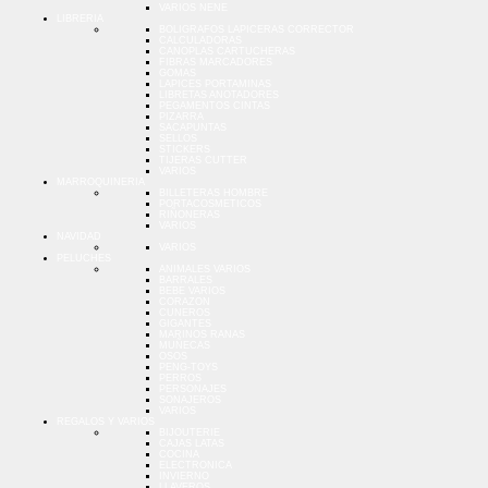
VARIOS NENE
LIBRERIA
BOLIGRAFOS LAPICERAS CORRECTOR
CALCULADORAS
CANOPLAS CARTUCHERAS
FIBRAS MARCADORES
GOMAS
LAPICES PORTAMINAS
LIBRETAS ANOTADORES
PEGAMENTOS CINTAS
PIZARRA
SACAPUNTAS
SELLOS
STICKERS
TIJERAS CUTTER
VARIOS
MARROQUINERIA
BILLETERAS HOMBRE
PORTACOSMETICOS
RIÑONERAS
VARIOS
NAVIDAD
VARIOS
PELUCHES
ANIMALES VARIOS
BARRALES
BEBE VARIOS
CORAZON
CUNEROS
GIGANTES
MARINOS RANAS
MUÑECAS
OSOS
PENG-TOYS
PERROS
PERSONAJES
SONAJEROS
VARIOS
REGALOS Y VARIOS
BIJOUTERIE
CAJAS LATAS
COCINA
ELECTRONICA
INVIERNO
LLAVEROS