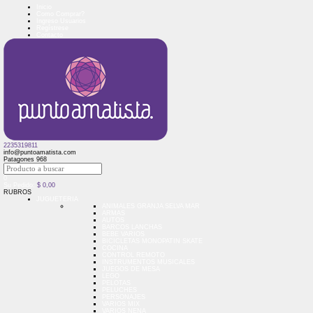
Inicio
Como Comprar?
Ingreso Usuarios
Regístrese
Contacto
2235319811
info@puntoamatista.com
Patagones 968
0
Su Pedido:
$
0,00
RUBROS
JUGUETERIA
ANIMALES GRANJA SELVA MAR
ARMAS
AUTOS
BARCOS LANCHAS
BEBE VARIOS
BICICLETAS MONOPATIN SKATE
COCINA
CONTROL REMOTO
INSTRUMENTOS MUSICALES
JUEGOS DE MESA
LEGO
PELOTAS
PELUCHES
PERSONAJES
VARIOS MIX
VARIOS NENA