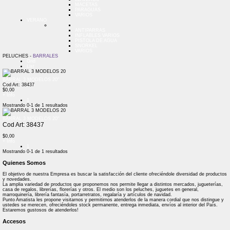
MACETAS
PARAGUAS
VARIOS
VERANO
ANTIPARRAS
INFLABLES VARIOS
PISTOLA DE AGUA
SNORKEL
VARIOS
PELUCHES -
BARRALES
Grid
List
BARRAL 3 MODELOS 20"
Cod Art: 38437
$0,00
+ Info
1
Mostrando
0-1
de
1
resultados
BARRAL 3 MODELOS 20"
Cod Art: 38437
$0,00
+ Info
1
Mostrando
0-1
de
1
resultados
Quienes Somos
El objetivo de nuestra Empresa es buscar la satisfacción del cliente ofreciéndole diversidad de productos
y novedades.
La amplia variedad de productos que proponemos nos permite llegar a distintos mercados, jugueterías,
casa de regalos, librerías, florerías y otros. El medio son los peluches, juguetes en general,
marroquinería, librería fantasía, portarretratos, regalaría y artículos de navidad.
Punto Amatista les propone visitarnos y permitirnos atenderlos de la manera cordial que nos distingue y
ustedes se merecen, ofreciéndoles stock permanente, entrega inmediata, envíos al interior del País.
Estaremos gustosos de atenderlos!
Accesos