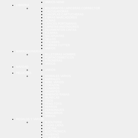
VARIOS NENE
LIBRERIA
BOLIGRAFOS LAPICERAS CORRECTOR
CALCULADORAS
CANOPLAS CARTUCHERAS
FIBRAS MARCADORES
GOMAS
LAPICES PORTAMINAS
LIBRETAS ANOTADORES
PEGAMENTOS CINTAS
PIZARRA
SACAPUNTAS
SELLOS
STICKERS
TIJERAS CUTTER
VARIOS
MARROQUINERIA
BILLETERAS HOMBRE
PORTACOSMETICOS
RIÑONERAS
VARIOS
NAVIDAD
VARIOS
PELUCHES
ANIMALES VARIOS
BARRALES
BEBE VARIOS
CORAZON
CUNEROS
GIGANTES
MARINOS RANAS
MUÑECAS
OSOS
PENG-TOYS
PERROS
PERSONAJES
SONAJEROS
VARIOS
REGALOS Y VARIOS
BIJOUTERIE
CAJAS LATAS
COCINA
ELECTRONICA
INVIERNO
LLAVEROS