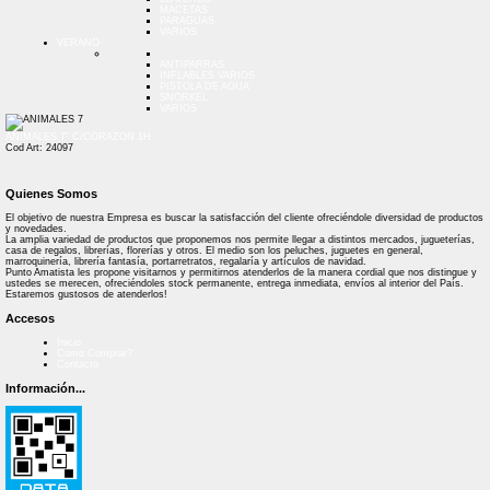
MACETAS
PARAGUAS
VARIOS
VERANO
ANTIPARRAS
INFLABLES VARIOS
PISTOLA DE AGUA
SNORKEL
VARIOS
ANIMALES 7" C/CORAZON 1H
Cod Art: 24097
Quienes Somos
El objetivo de nuestra Empresa es buscar la satisfacción del cliente ofreciéndole diversidad de productos
y novedades.
La amplia variedad de productos que proponemos nos permite llegar a distintos mercados, jugueterías,
casa de regalos, librerías, florerías y otros. El medio son los peluches, juguetes en general,
marroquinería, librería fantasía, portarretratos, regalaría y artículos de navidad.
Punto Amatista les propone visitarnos y permitirnos atenderlos de la manera cordial que nos distingue y
ustedes se merecen, ofreciéndoles stock permanente, entrega inmediata, envíos al interior del País.
Estaremos gustosos de atenderlos!
Accesos
Inicio
Como Comprar?
Contacto
Información...