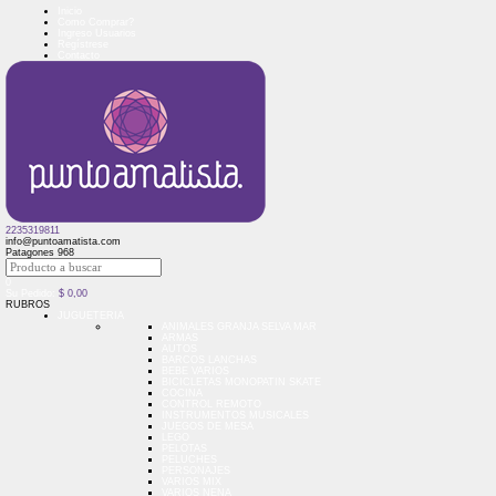
Inicio
Como Comprar?
Ingreso Usuarios
Regístrese
Contacto
2235319811
info@puntoamatista.com
Patagones 968
0
Su Pedido:
$
0,00
RUBROS
JUGUETERIA
ANIMALES GRANJA SELVA MAR
ARMAS
AUTOS
BARCOS LANCHAS
BEBE VARIOS
BICICLETAS MONOPATIN SKATE
COCINA
CONTROL REMOTO
INSTRUMENTOS MUSICALES
JUEGOS DE MESA
LEGO
PELOTAS
PELUCHES
PERSONAJES
VARIOS MIX
VARIOS NENA