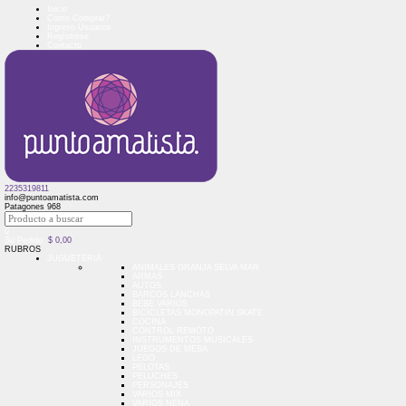
Inicio
Como Comprar?
Ingreso Usuarios
Regístrese
Contacto
2235319811
info@puntoamatista.com
Patagones 968
0
Su Pedido:
$
0,00
RUBROS
JUGUETERIA
ANIMALES GRANJA SELVA MAR
ARMAS
AUTOS
BARCOS LANCHAS
BEBE VARIOS
BICICLETAS MONOPATIN SKATE
COCINA
CONTROL REMOTO
INSTRUMENTOS MUSICALES
JUEGOS DE MESA
LEGO
PELOTAS
PELUCHES
PERSONAJES
VARIOS MIX
VARIOS NENA