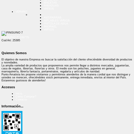
MACETAS
PARAGUAS
VARIOS
VERANO
ANTIPARRAS
INFLABLES VARIOS
PISTOLA DE AGUA
SNORKEL
VARIOS
PINGUINO 7" 10677S
Cod Art: 25395
Quienes Somos
El objetivo de nuestra Empresa es buscar la satisfacción del cliente ofreciéndole diversidad de productos
y novedades.
La amplia variedad de productos que proponemos nos permite llegar a distintos mercados, jugueterías,
casa de regalos, librerías, florerías y otros. El medio son los peluches, juguetes en general,
marroquinería, librería fantasía, portarretratos, regalaría y artículos de navidad.
Punto Amatista les propone visitarnos y permitirnos atenderlos de la manera cordial que nos distingue y
ustedes se merecen, ofreciéndoles stock permanente, entrega inmediata, envíos al interior del País.
Estaremos gustosos de atenderlos!
Accesos
Inicio
Como Comprar?
Contacto
Información...