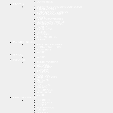
VARIOS NENE
LIBRERIA
BOLIGRAFOS LAPICERAS CORRECTOR
CALCULADORAS
CANOPLAS CARTUCHERAS
FIBRAS MARCADORES
GOMAS
LAPICES PORTAMINAS
LIBRETAS ANOTADORES
PEGAMENTOS CINTAS
PIZARRA
SACAPUNTAS
SELLOS
STICKERS
TIJERAS CUTTER
VARIOS
MARROQUINERIA
BILLETERAS HOMBRE
PORTACOSMETICOS
RIÑONERAS
VARIOS
NAVIDAD
VARIOS
PELUCHES
ANIMALES VARIOS
BARRALES
BEBE VARIOS
CORAZON
CUNEROS
GIGANTES
MARINOS RANAS
MUÑECAS
OSOS
PENG-TOYS
PERROS
PERSONAJES
SONAJEROS
VARIOS
REGALOS Y VARIOS
BIJOUTERIE
CAJAS LATAS
COCINA
ELECTRONICA
INVIERNO
LLAVEROS