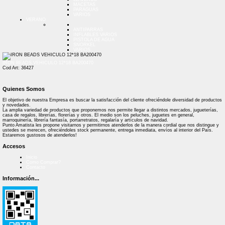
MACETAS
PARAGUAS
VARIOS
VERANO
ANTIPARRAS
INFLABLES VARIOS
PISTOLA DE AGUA
SNORKEL
VARIOS
IRON BEADS VEHICULO 12*18 BA200470
Cod Art: 36427
Quienes Somos
El objetivo de nuestra Empresa es buscar la satisfacción del cliente ofreciéndole diversidad de productos
y novedades.
La amplia variedad de productos que proponemos nos permite llegar a distintos mercados, jugueterías,
casa de regalos, librerías, florerías y otros. El medio son los peluches, juguetes en general,
marroquinería, librería fantasía, portarretratos, regalaría y artículos de navidad.
Punto Amatista les propone visitarnos y permitirnos atenderlos de la manera cordial que nos distingue y
ustedes se merecen, ofreciéndoles stock permanente, entrega inmediata, envíos al interior del País.
Estaremos gustosos de atenderlos!
Accesos
Inicio
Como Comprar?
Contacto
Información...