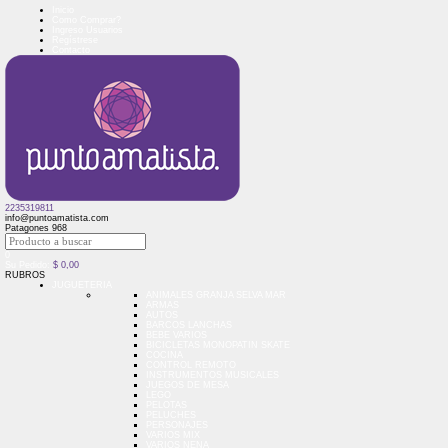
Inicio
Como Comprar?
Ingreso Usuarios
Regístrese
Contacto
2235319811
info@puntoamatista.com
Patagones 968
0
Su Pedido:
$
0,00
RUBROS
JUGUETERIA
ANIMALES GRANJA SELVA MAR
ARMAS
AUTOS
BARCOS LANCHAS
BEBE VARIOS
BICICLETAS MONOPATIN SKATE
COCINA
CONTROL REMOTO
INSTRUMENTOS MUSICALES
JUEGOS DE MESA
LEGO
PELOTAS
PELUCHES
PERSONAJES
VARIOS MIX
VARIOS NENA