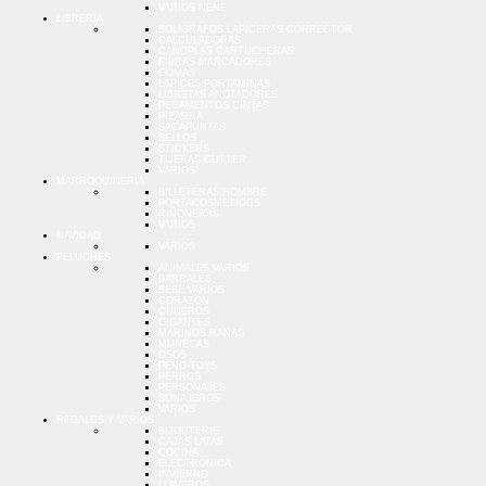
VARIOS NENE
LIBRERIA
BOLIGRAFOS LAPICERAS CORRECTOR
CALCULADORAS
CANOPLAS CARTUCHERAS
FIBRAS MARCADORES
GOMAS
LAPICES PORTAMINAS
LIBRETAS ANOTADORES
PEGAMENTOS CINTAS
PIZARRA
SACAPUNTAS
SELLOS
STICKERS
TIJERAS CUTTER
VARIOS
MARROQUINERIA
BILLETERAS HOMBRE
PORTACOSMETICOS
RIÑONERAS
VARIOS
NAVIDAD
VARIOS
PELUCHES
ANIMALES VARIOS
BARRALES
BEBE VARIOS
CORAZON
CUNEROS
GIGANTES
MARINOS RANAS
MUÑECAS
OSOS
PENG-TOYS
PERROS
PERSONAJES
SONAJEROS
VARIOS
REGALOS Y VARIOS
BIJOUTERIE
CAJAS LATAS
COCINA
ELECTRONICA
INVIERNO
LLAVEROS