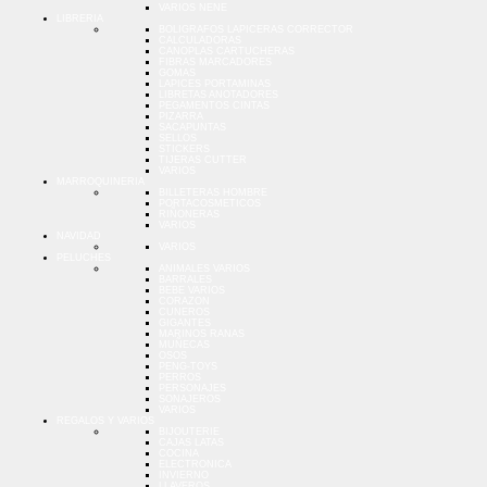
VARIOS NENE
LIBRERIA
BOLIGRAFOS LAPICERAS CORRECTOR
CALCULADORAS
CANOPLAS CARTUCHERAS
FIBRAS MARCADORES
GOMAS
LAPICES PORTAMINAS
LIBRETAS ANOTADORES
PEGAMENTOS CINTAS
PIZARRA
SACAPUNTAS
SELLOS
STICKERS
TIJERAS CUTTER
VARIOS
MARROQUINERIA
BILLETERAS HOMBRE
PORTACOSMETICOS
RIÑONERAS
VARIOS
NAVIDAD
VARIOS
PELUCHES
ANIMALES VARIOS
BARRALES
BEBE VARIOS
CORAZON
CUNEROS
GIGANTES
MARINOS RANAS
MUÑECAS
OSOS
PENG-TOYS
PERROS
PERSONAJES
SONAJEROS
VARIOS
REGALOS Y VARIOS
BIJOUTERIE
CAJAS LATAS
COCINA
ELECTRONICA
INVIERNO
LLAVEROS