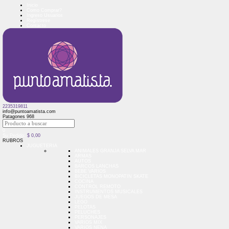
Inicio
Como Comprar?
Ingreso Usuarios
Regístrese
Contacto
2235319811
info@puntoamatista.com
Patagones 968
0
Su Pedido:
$
0,00
RUBROS
JUGUETERIA
ANIMALES GRANJA SELVA MAR
ARMAS
AUTOS
BARCOS LANCHAS
BEBE VARIOS
BICICLETAS MONOPATIN SKATE
COCINA
CONTROL REMOTO
INSTRUMENTOS MUSICALES
JUEGOS DE MESA
LEGO
PELOTAS
PELUCHES
PERSONAJES
VARIOS MIX
VARIOS NENA