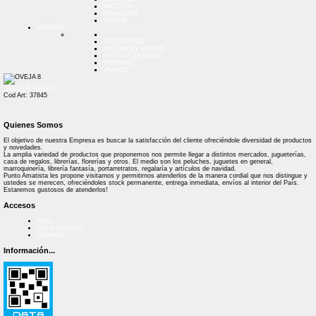
MACETAS
PARAGUAS
VARIOS
VERANO
ANTIPARRAS
INFLABLES VARIOS
PISTOLA DE AGUA
SNORKEL
VARIOS
OVEJA 8" 413121
Cod Art: 37845
Quienes Somos
El objetivo de nuestra Empresa es buscar la satisfacción del cliente ofreciéndole diversidad de productos
y novedades.
La amplia variedad de productos que proponemos nos permite llegar a distintos mercados, jugueterías,
casa de regalos, librerías, florerías y otros. El medio son los peluches, juguetes en general,
marroquinería, librería fantasía, portarretratos, regalaría y artículos de navidad.
Punto Amatista les propone visitarnos y permitirnos atenderlos de la manera cordial que nos distingue y
ustedes se merecen, ofreciéndoles stock permanente, entrega inmediata, envíos al interior del País.
Estaremos gustosos de atenderlos!
Accesos
Inicio
Como Comprar?
Contacto
Información...