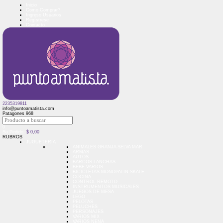
Inicio
Como Comprar?
Ingreso Usuarios
Regístrese
Contacto
2235319811
info@puntoamatista.com
Patagones 968
0
Su Pedido:
$
0,00
RUBROS
JUGUETERIA
ANIMALES GRANJA SELVA MAR
ARMAS
AUTOS
BARCOS LANCHAS
BEBE VARIOS
BICICLETAS MONOPATIN SKATE
COCINA
CONTROL REMOTO
INSTRUMENTOS MUSICALES
JUEGOS DE MESA
LEGO
PELOTAS
PELUCHES
PERSONAJES
VARIOS MIX
VARIOS NENA