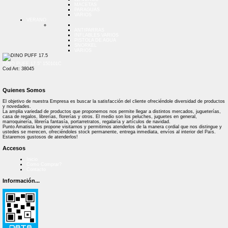
MACETAS
PARAGUAS
VARIOS
VERANO
ANTIPARRAS
INFLABLES VARIOS
PISTOLA DE AGUA
SNORKEL
VARIOS
DINO PUFF 17.5" 150101C
Cod Art: 38045
Quienes Somos
El objetivo de nuestra Empresa es buscar la satisfacción del cliente ofreciéndole diversidad de productos
y novedades.
La amplia variedad de productos que proponemos nos permite llegar a distintos mercados, jugueterías,
casa de regalos, librerías, florerías y otros. El medio son los peluches, juguetes en general,
marroquinería, librería fantasía, portarretratos, regalaría y artículos de navidad.
Punto Amatista les propone visitarnos y permitirnos atenderlos de la manera cordial que nos distingue y
ustedes se merecen, ofreciéndoles stock permanente, entrega inmediata, envíos al interior del País.
Estaremos gustosos de atenderlos!
Accesos
Inicio
Como Comprar?
Contacto
Información...