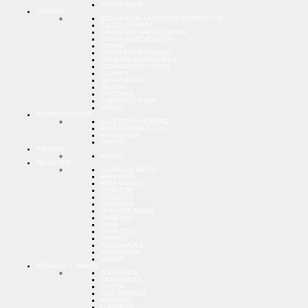
VARIOS NENE
LIBRERIA
BOLIGRAFOS LAPICERAS CORRECTOR
CALCULADORAS
CANOPLAS CARTUCHERAS
FIBRAS MARCADORES
GOMAS
LAPICES PORTAMINAS
LIBRETAS ANOTADORES
PEGAMENTOS CINTAS
PIZARRA
SACAPUNTAS
SELLOS
STICKERS
TIJERAS CUTTER
VARIOS
MARROQUINERIA
BILLETERAS HOMBRE
PORTACOSMETICOS
RIÑONERAS
VARIOS
NAVIDAD
VARIOS
PELUCHES
ANIMALES VARIOS
BARRALES
BEBE VARIOS
CORAZON
CUNEROS
GIGANTES
MARINOS RANAS
MUÑECAS
OSOS
PENG-TOYS
PERROS
PERSONAJES
SONAJEROS
VARIOS
REGALOS Y VARIOS
BIJOUTERIE
CAJAS LATAS
COCINA
ELECTRONICA
INVIERNO
LLAVEROS