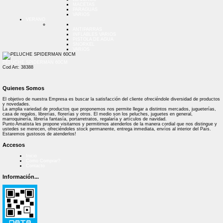
MACETAS
PARAGUAS
VARIOS
VERANO
ANTIPARRAS
INFLABLES VARIOS
PISTOLA DE AGUA
SNORKEL
VARIOS
PELUCHE SPIDERMAN 60CM
Cod Art: 38388
Quienes Somos
El objetivo de nuestra Empresa es buscar la satisfacción del cliente ofreciéndole diversidad de productos
y novedades.
La amplia variedad de productos que proponemos nos permite llegar a distintos mercados, jugueterías,
casa de regalos, librerías, florerías y otros. El medio son los peluches, juguetes en general,
marroquinería, librería fantasía, portarretratos, regalaría y artículos de navidad.
Punto Amatista les propone visitarnos y permitirnos atenderlos de la manera cordial que nos distingue y
ustedes se merecen, ofreciéndoles stock permanente, entrega inmediata, envíos al interior del País.
Estaremos gustosos de atenderlos!
Accesos
Inicio
Como Comprar?
Contacto
Información...