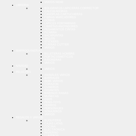
VARIOS NENE
LIBRERIA
BOLIGRAFOS LAPICERAS CORRECTOR
CALCULADORAS
CANOPLAS CARTUCHERAS
FIBRAS MARCADORES
GOMAS
LAPICES PORTAMINAS
LIBRETAS ANOTADORES
PEGAMENTOS CINTAS
PIZARRA
SACAPUNTAS
SELLOS
STICKERS
TIJERAS CUTTER
VARIOS
MARROQUINERIA
BILLETERAS HOMBRE
PORTACOSMETICOS
RIÑONERAS
VARIOS
NAVIDAD
VARIOS
PELUCHES
ANIMALES VARIOS
BARRALES
BEBE VARIOS
CORAZON
CUNEROS
GIGANTES
MARINOS RANAS
MUÑECAS
OSOS
PENG-TOYS
PERROS
PERSONAJES
SONAJEROS
VARIOS
REGALOS Y VARIOS
BIJOUTERIE
CAJAS LATAS
COCINA
ELECTRONICA
INVIERNO
LLAVEROS