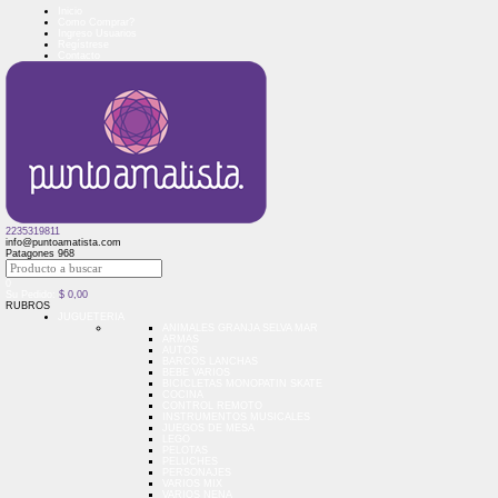
Inicio
Como Comprar?
Ingreso Usuarios
Regístrese
Contacto
2235319811
info@puntoamatista.com
Patagones 968
0
Su Pedido:
$
0,00
RUBROS
JUGUETERIA
ANIMALES GRANJA SELVA MAR
ARMAS
AUTOS
BARCOS LANCHAS
BEBE VARIOS
BICICLETAS MONOPATIN SKATE
COCINA
CONTROL REMOTO
INSTRUMENTOS MUSICALES
JUEGOS DE MESA
LEGO
PELOTAS
PELUCHES
PERSONAJES
VARIOS MIX
VARIOS NENA